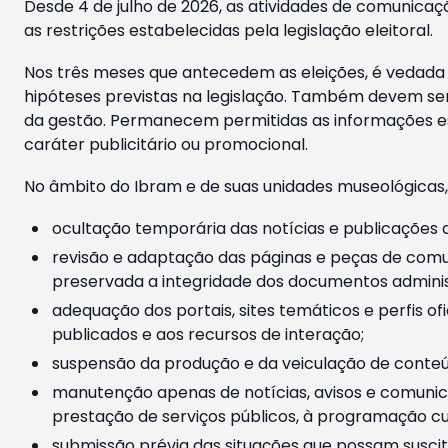
Desde 4 de julho de 2026, as atividades de comunicaçã
as restrições estabelecidas pela legislação eleitoral.
Nos três meses que antecedem as eleições, é vedada a
hipóteses previstas na legislação. Também devem ser
da gestão. Permanecem permitidas as informações est
caráter publicitário ou promocional.
No âmbito do Ibram e de suas unidades museológicas,
ocultação temporária das notícias e publicações a
revisão e adaptação das páginas e peças de comu
preservada a integridade dos documentos administ
adequação dos portais, sites temáticos e perfis ofi
publicados e aos recursos de interação;
suspensão da produção e da veiculação de conteúd
manutenção apenas de notícias, avisos e comunica
prestação de serviços públicos, à programação cul
submissão prévia das situações que possam suscita