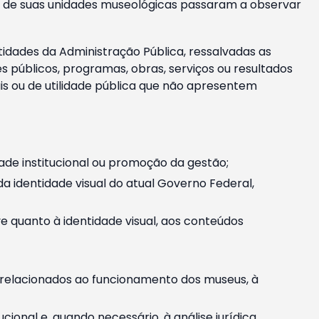
m e de suas unidades museológicas passaram a observar
tidades da Administração Pública, ressalvadas as
públicos, programas, obras, serviços ou resultados
is ou de utilidade pública que não apresentem
ade institucional ou promoção da gestão;
identidade visual do atual Governo Federal,
ive quanto à identidade visual, aos conteúdos
, relacionados ao funcionamento dos museus, à
onal e, quando necessário, à análise jurídica.