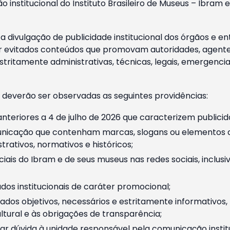
o institucional do Instituto Brasileiro de Museus – Ibra
 divulgação de publicidade institucional dos órgãos e en
 evitados conteúdos que promovam autoridades, agentes 
ritamente administrativas, técnicas, legais, emergencia
 deverão ser observadas as seguintes providências:
nteriores a 4 de julho de 2026 que caracterizem publicid
nicação que contenham marcas, slogans ou elementos da 
rativos, normativos e históricos;
ciais do Ibram e de seus museus nas redes sociais, inclus
os institucionais de caráter promocional;
dos objetivos, necessários e estritamente informativos
tural e às obrigações de transparência;
r dúvida à unidade responsável pela comunicação instituci