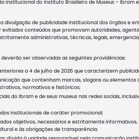
o institucional do Instituto Brasileiro de Museus – Ibra
 divulgação de publicidade institucional dos órgãos e en
 evitados conteúdos que promovam autoridades, agentes 
ritamente administrativas, técnicas, legais, emergencia
 deverão ser observadas as seguintes providências:
nteriores a 4 de julho de 2026 que caracterizem publicid
nicação que contenham marcas, slogans ou elementos da 
rativos, normativos e históricos;
ciais do Ibram e de seus museus nas redes sociais, inclus
os institucionais de caráter promocional;
dos objetivos, necessários e estritamente informativos
tural e às obrigações de transparência;
r dúvida à unidade responsável pela comunicação instituci