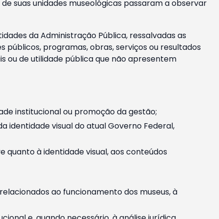
m e de suas unidades museológicas passaram a observar
tidades da Administração Pública, ressalvadas as
públicos, programas, obras, serviços ou resultados
is ou de utilidade pública que não apresentem
ade institucional ou promoção da gestão;
identidade visual do atual Governo Federal,
ive quanto à identidade visual, aos conteúdos
, relacionados ao funcionamento dos museus, à
onal e, quando necessário, à análise jurídica.