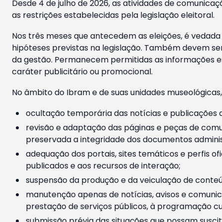
Desde 4 de julho de 2026, as atividades de comunicaçã
as restrições estabelecidas pela legislação eleitoral.
Nos três meses que antecedem as eleições, é vedada a
hipóteses previstas na legislação. Também devem ser
da gestão. Permanecem permitidas as informações est
caráter publicitário ou promocional.
No âmbito do Ibram e de suas unidades museológicas,
ocultação temporária das notícias e publicações a
revisão e adaptação das páginas e peças de comu
preservada a integridade dos documentos administ
adequação dos portais, sites temáticos e perfis ofi
publicados e aos recursos de interação;
suspensão da produção e da veiculação de conteúd
manutenção apenas de notícias, avisos e comunica
prestação de serviços públicos, à programação cul
submissão prévia das situações que possam suscita