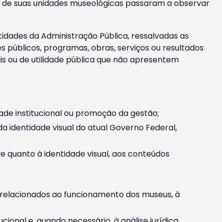
m e de suas unidades museológicas passaram a observar
tidades da Administração Pública, ressalvadas as
públicos, programas, obras, serviços ou resultados
is ou de utilidade pública que não apresentem
ade institucional ou promoção da gestão;
identidade visual do atual Governo Federal,
ive quanto à identidade visual, aos conteúdos
, relacionados ao funcionamento dos museus, à
onal e, quando necessário, à análise jurídica.