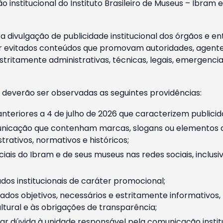
o institucional do Instituto Brasileiro de Museus – Ibra
 divulgação de publicidade institucional dos órgãos e en
 evitados conteúdos que promovam autoridades, agentes 
ritamente administrativas, técnicas, legais, emergencia
 deverão ser observadas as seguintes providências:
nteriores a 4 de julho de 2026 que caracterizem publicid
nicação que contenham marcas, slogans ou elementos da 
rativos, normativos e históricos;
ciais do Ibram e de seus museus nas redes sociais, inclus
os institucionais de caráter promocional;
dos objetivos, necessários e estritamente informativos
tural e às obrigações de transparência;
r dúvida à unidade responsável pela comunicação instituci