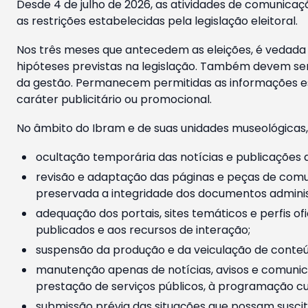
Desde 4 de julho de 2026, as atividades de comunicaçã
as restrições estabelecidas pela legislação eleitoral.
Nos três meses que antecedem as eleições, é vedada a
hipóteses previstas na legislação. Também devem ser
da gestão. Permanecem permitidas as informações est
caráter publicitário ou promocional.
No âmbito do Ibram e de suas unidades museológicas,
ocultação temporária das notícias e publicações a
revisão e adaptação das páginas e peças de comu
preservada a integridade dos documentos administ
adequação dos portais, sites temáticos e perfis ofi
publicados e aos recursos de interação;
suspensão da produção e da veiculação de conteúd
manutenção apenas de notícias, avisos e comunica
prestação de serviços públicos, à programação cul
submissão prévia das situações que possam suscita