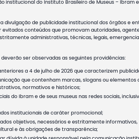
o institucional do Instituto Brasileiro de Museus – Ibra
 divulgação de publicidade institucional dos órgãos e en
 evitados conteúdos que promovam autoridades, agentes 
ritamente administrativas, técnicas, legais, emergencia
 deverão ser observadas as seguintes providências:
nteriores a 4 de julho de 2026 que caracterizem publicid
nicação que contenham marcas, slogans ou elementos da 
rativos, normativos e históricos;
ciais do Ibram e de seus museus nas redes sociais, inclus
os institucionais de caráter promocional;
dos objetivos, necessários e estritamente informativos
tural e às obrigações de transparência;
r dúvida à unidade responsável pela comunicação instituci