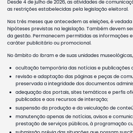
Desde 4 de julho de 2026, as atividades de comunicaçã
as restrições estabelecidas pela legislação eleitoral.
Nos três meses que antecedem as eleições, é vedada a
hipóteses previstas na legislação. Também devem ser
da gestão. Permanecem permitidas as informações est
caráter publicitário ou promocional.
No âmbito do Ibram e de suas unidades museológicas,
ocultação temporária das notícias e publicações a
revisão e adaptação das páginas e peças de comu
preservada a integridade dos documentos administ
adequação dos portais, sites temáticos e perfis ofi
publicados e aos recursos de interação;
suspensão da produção e da veiculação de conteúd
manutenção apenas de notícias, avisos e comunica
prestação de serviços públicos, à programação cul
submissão prévia das situações que possam suscita