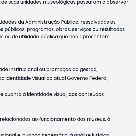
m e de suas unidades museológicas passaram a observar
tidades da Administração Pública, ressalvadas as
públicos, programas, obras, serviços ou resultados
is ou de utilidade pública que não apresentem
ade institucional ou promoção da gestão;
identidade visual do atual Governo Federal,
ive quanto à identidade visual, aos conteúdos
, relacionados ao funcionamento dos museus, à
onal e, quando necessário, à análise jurídica.