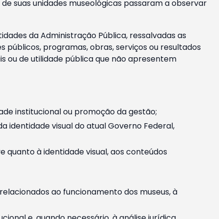
m e de suas unidades museológicas passaram a observar
tidades da Administração Pública, ressalvadas as
públicos, programas, obras, serviços ou resultados
is ou de utilidade pública que não apresentem
ade institucional ou promoção da gestão;
identidade visual do atual Governo Federal,
ive quanto à identidade visual, aos conteúdos
, relacionados ao funcionamento dos museus, à
onal e, quando necessário, à análise jurídica.