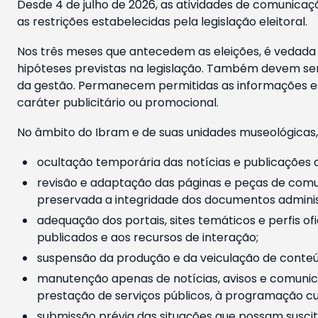
Desde 4 de julho de 2026, as atividades de comunicaçã
as restrições estabelecidas pela legislação eleitoral.
Nos três meses que antecedem as eleições, é vedada a
hipóteses previstas na legislação. Também devem ser
da gestão. Permanecem permitidas as informações est
caráter publicitário ou promocional.
No âmbito do Ibram e de suas unidades museológicas,
ocultação temporária das notícias e publicações a
revisão e adaptação das páginas e peças de comu
preservada a integridade dos documentos administ
adequação dos portais, sites temáticos e perfis ofi
publicados e aos recursos de interação;
suspensão da produção e da veiculação de conteúd
manutenção apenas de notícias, avisos e comunica
prestação de serviços públicos, à programação cul
submissão prévia das situações que possam suscita