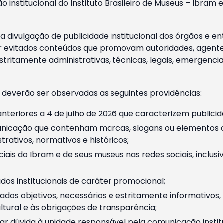
o institucional do Instituto Brasileiro de Museus – Ibra
 divulgação de publicidade institucional dos órgãos e en
 evitados conteúdos que promovam autoridades, agentes 
ritamente administrativas, técnicas, legais, emergencia
 deverão ser observadas as seguintes providências:
nteriores a 4 de julho de 2026 que caracterizem publicid
nicação que contenham marcas, slogans ou elementos da 
rativos, normativos e históricos;
ciais do Ibram e de seus museus nas redes sociais, inclus
os institucionais de caráter promocional;
dos objetivos, necessários e estritamente informativos
tural e às obrigações de transparência;
r dúvida à unidade responsável pela comunicação instituci