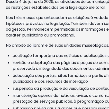
Desde 4 de julho de 2026, as atividades de comunicaçã
as restrições estabelecidas pela legislação eleitoral.
Nos três meses que antecedem as eleições, é vedada a
hipóteses previstas na legislação. Também devem ser
da gestão. Permanecem permitidas as informações est
caráter publicitário ou promocional.
No âmbito do Ibram e de suas unidades museológicas,
ocultação temporária das notícias e publicações a
revisão e adaptação das páginas e peças de comu
preservada a integridade dos documentos administ
adequação dos portais, sites temáticos e perfis ofi
publicados e aos recursos de interação;
suspensão da produção e da veiculação de conteúd
manutenção apenas de notícias, avisos e comunica
prestação de serviços públicos, à programação cul
submissão prévia das situações que possam suscita