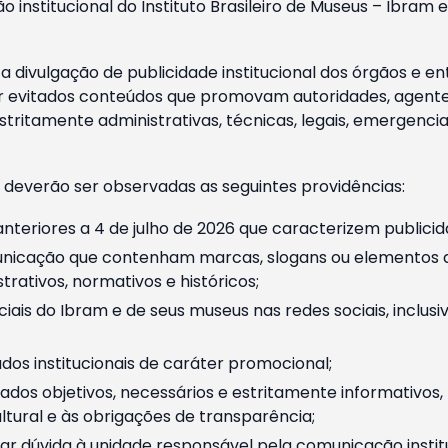
o institucional do Instituto Brasileiro de Museus – Ibra
 divulgação de publicidade institucional dos órgãos e en
 evitados conteúdos que promovam autoridades, agentes 
ritamente administrativas, técnicas, legais, emergencia
 deverão ser observadas as seguintes providências:
nteriores a 4 de julho de 2026 que caracterizem publicid
nicação que contenham marcas, slogans ou elementos da 
rativos, normativos e históricos;
ciais do Ibram e de seus museus nas redes sociais, inclus
os institucionais de caráter promocional;
dos objetivos, necessários e estritamente informativos
tural e às obrigações de transparência;
r dúvida à unidade responsável pela comunicação instituci