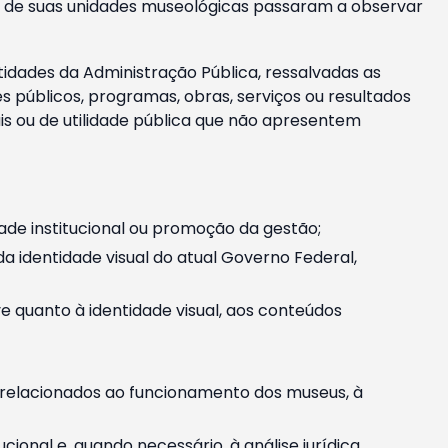
m e de suas unidades museológicas passaram a observar
tidades da Administração Pública, ressalvadas as
públicos, programas, obras, serviços ou resultados
is ou de utilidade pública que não apresentem
ade institucional ou promoção da gestão;
identidade visual do atual Governo Federal,
ive quanto à identidade visual, aos conteúdos
, relacionados ao funcionamento dos museus, à
onal e, quando necessário, à análise jurídica.