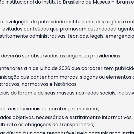
o institucional do Instituto Brasileiro de Museus – Ibra
 divulgação de publicidade institucional dos órgãos e en
 evitados conteúdos que promovam autoridades, agentes 
ritamente administrativas, técnicas, legais, emergencia
 deverão ser observadas as seguintes providências:
nteriores a 4 de julho de 2026 que caracterizem publicid
nicação que contenham marcas, slogans ou elementos da 
rativos, normativos e históricos;
ciais do Ibram e de seus museus nas redes sociais, inclus
os institucionais de caráter promocional;
dos objetivos, necessários e estritamente informativos
tural e às obrigações de transparência;
r dúvida à unidade responsável pela comunicação instituci