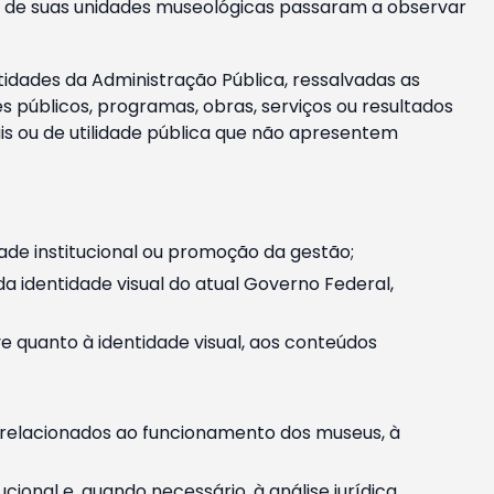
m e de suas unidades museológicas passaram a observar
tidades da Administração Pública, ressalvadas as
públicos, programas, obras, serviços ou resultados
is ou de utilidade pública que não apresentem
ade institucional ou promoção da gestão;
identidade visual do atual Governo Federal,
ive quanto à identidade visual, aos conteúdos
, relacionados ao funcionamento dos museus, à
onal e, quando necessário, à análise jurídica.