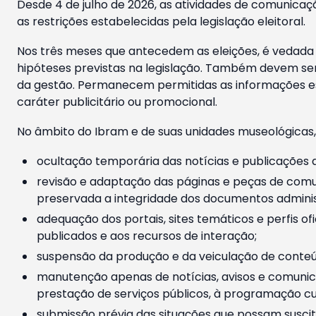
Desde 4 de julho de 2026, as atividades de comunicaçã
as restrições estabelecidas pela legislação eleitoral.
Nos três meses que antecedem as eleições, é vedada a
hipóteses previstas na legislação. Também devem ser
da gestão. Permanecem permitidas as informações est
caráter publicitário ou promocional.
No âmbito do Ibram e de suas unidades museológicas,
ocultação temporária das notícias e publicações a
revisão e adaptação das páginas e peças de comu
preservada a integridade dos documentos administ
adequação dos portais, sites temáticos e perfis ofi
publicados e aos recursos de interação;
suspensão da produção e da veiculação de conteúd
manutenção apenas de notícias, avisos e comunica
prestação de serviços públicos, à programação cul
submissão prévia das situações que possam suscita