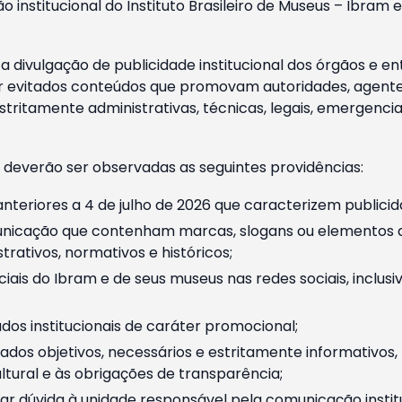
o institucional do Instituto Brasileiro de Museus – Ibra
 divulgação de publicidade institucional dos órgãos e en
 evitados conteúdos que promovam autoridades, agentes 
ritamente administrativas, técnicas, legais, emergencia
 deverão ser observadas as seguintes providências:
nteriores a 4 de julho de 2026 que caracterizem publicid
nicação que contenham marcas, slogans ou elementos da 
rativos, normativos e históricos;
ciais do Ibram e de seus museus nas redes sociais, inclus
os institucionais de caráter promocional;
dos objetivos, necessários e estritamente informativos
tural e às obrigações de transparência;
r dúvida à unidade responsável pela comunicação instituci