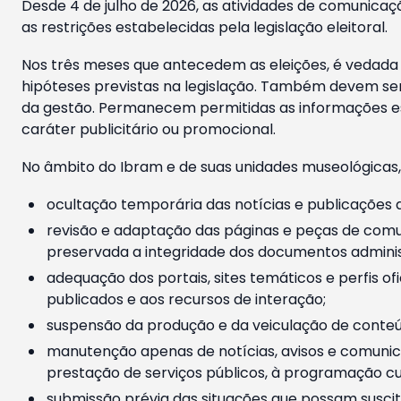
Desde 4 de julho de 2026, as atividades de comunicaçã
as restrições estabelecidas pela legislação eleitoral.
Nos três meses que antecedem as eleições, é vedada a
hipóteses previstas na legislação. Também devem ser
da gestão. Permanecem permitidas as informações est
caráter publicitário ou promocional.
No âmbito do Ibram e de suas unidades museológicas,
ocultação temporária das notícias e publicações a
revisão e adaptação das páginas e peças de comu
preservada a integridade dos documentos administ
adequação dos portais, sites temáticos e perfis ofi
publicados e aos recursos de interação;
suspensão da produção e da veiculação de conteúd
manutenção apenas de notícias, avisos e comunica
prestação de serviços públicos, à programação cul
submissão prévia das situações que possam suscita