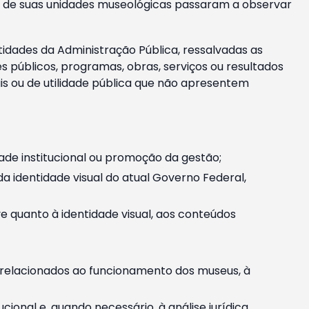
m e de suas unidades museológicas passaram a observar
tidades da Administração Pública, ressalvadas as
públicos, programas, obras, serviços ou resultados
is ou de utilidade pública que não apresentem
ade institucional ou promoção da gestão;
identidade visual do atual Governo Federal,
ive quanto à identidade visual, aos conteúdos
, relacionados ao funcionamento dos museus, à
onal e, quando necessário, à análise jurídica.