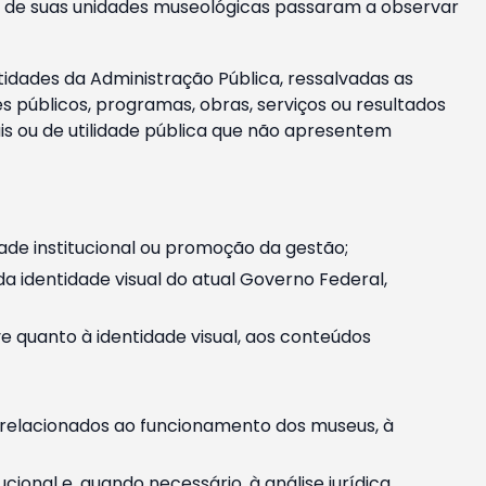
m e de suas unidades museológicas passaram a observar
tidades da Administração Pública, ressalvadas as
públicos, programas, obras, serviços ou resultados
is ou de utilidade pública que não apresentem
ade institucional ou promoção da gestão;
identidade visual do atual Governo Federal,
ive quanto à identidade visual, aos conteúdos
, relacionados ao funcionamento dos museus, à
onal e, quando necessário, à análise jurídica.