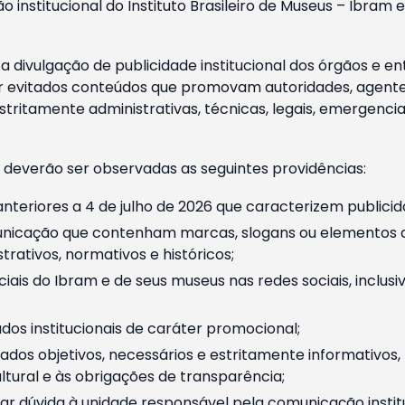
o institucional do Instituto Brasileiro de Museus – Ibra
 divulgação de publicidade institucional dos órgãos e en
 evitados conteúdos que promovam autoridades, agentes 
ritamente administrativas, técnicas, legais, emergencia
 deverão ser observadas as seguintes providências:
nteriores a 4 de julho de 2026 que caracterizem publicid
nicação que contenham marcas, slogans ou elementos da 
rativos, normativos e históricos;
ciais do Ibram e de seus museus nas redes sociais, inclus
os institucionais de caráter promocional;
dos objetivos, necessários e estritamente informativos
tural e às obrigações de transparência;
r dúvida à unidade responsável pela comunicação instituci