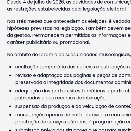
Desde 4 de julho de 2026, as atividades de comunicaçã
as restrições estabelecidas pela legislação eleitoral.
Nos três meses que antecedem as eleições, é vedada a
hipóteses previstas na legislação. Também devem ser
da gestão. Permanecem permitidas as informações est
caráter publicitário ou promocional.
No âmbito do Ibram e de suas unidades museológicas,
ocultação temporária das notícias e publicações a
revisão e adaptação das páginas e peças de comu
preservada a integridade dos documentos administ
adequação dos portais, sites temáticos e perfis ofi
publicados e aos recursos de interação;
suspensão da produção e da veiculação de conteúd
manutenção apenas de notícias, avisos e comunica
prestação de serviços públicos, à programação cul
submissão prévia das situações que possam suscita