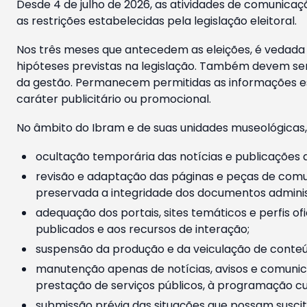
Desde 4 de julho de 2026, as atividades de comunicaçã
as restrições estabelecidas pela legislação eleitoral.
Nos três meses que antecedem as eleições, é vedada a
hipóteses previstas na legislação. Também devem ser
da gestão. Permanecem permitidas as informações est
caráter publicitário ou promocional.
No âmbito do Ibram e de suas unidades museológicas,
ocultação temporária das notícias e publicações a
revisão e adaptação das páginas e peças de comu
preservada a integridade dos documentos administ
adequação dos portais, sites temáticos e perfis ofi
publicados e aos recursos de interação;
suspensão da produção e da veiculação de conteúd
manutenção apenas de notícias, avisos e comunica
prestação de serviços públicos, à programação cul
submissão prévia das situações que possam suscita