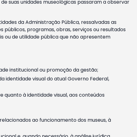
m e de suas unidades museológicas passaram a observar
tidades da Administração Pública, ressalvadas as
públicos, programas, obras, serviços ou resultados
is ou de utilidade pública que não apresentem
ade institucional ou promoção da gestão;
identidade visual do atual Governo Federal,
ive quanto à identidade visual, aos conteúdos
, relacionados ao funcionamento dos museus, à
onal e, quando necessário, à análise jurídica.