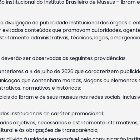
o institucional do Instituto Brasileiro de Museus – Ibra
 divulgação de publicidade institucional dos órgãos e en
 evitados conteúdos que promovam autoridades, agentes 
ritamente administrativas, técnicas, legais, emergencia
 deverão ser observadas as seguintes providências:
nteriores a 4 de julho de 2026 que caracterizem publicid
nicação que contenham marcas, slogans ou elementos da 
rativos, normativos e históricos;
ciais do Ibram e de seus museus nas redes sociais, inclus
os institucionais de caráter promocional;
dos objetivos, necessários e estritamente informativos
tural e às obrigações de transparência;
r dúvida à unidade responsável pela comunicação instituci