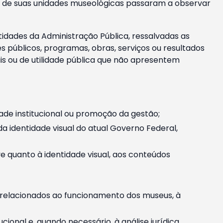
m e de suas unidades museológicas passaram a observar
tidades da Administração Pública, ressalvadas as
públicos, programas, obras, serviços ou resultados
is ou de utilidade pública que não apresentem
ade institucional ou promoção da gestão;
identidade visual do atual Governo Federal,
ive quanto à identidade visual, aos conteúdos
, relacionados ao funcionamento dos museus, à
onal e, quando necessário, à análise jurídica.