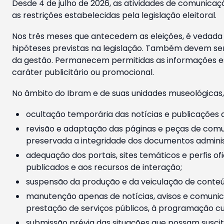
Desde 4 de julho de 2026, as atividades de comunicaçã
as restrições estabelecidas pela legislação eleitoral.
Nos três meses que antecedem as eleições, é vedada a
hipóteses previstas na legislação. Também devem ser
da gestão. Permanecem permitidas as informações est
caráter publicitário ou promocional.
No âmbito do Ibram e de suas unidades museológicas,
ocultação temporária das notícias e publicações a
revisão e adaptação das páginas e peças de comu
preservada a integridade dos documentos administ
adequação dos portais, sites temáticos e perfis ofi
publicados e aos recursos de interação;
suspensão da produção e da veiculação de conteúd
manutenção apenas de notícias, avisos e comunica
prestação de serviços públicos, à programação cul
submissão prévia das situações que possam suscita