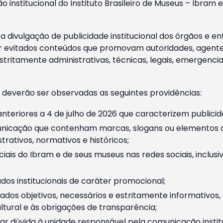
o institucional do Instituto Brasileiro de Museus – Ibra
 divulgação de publicidade institucional dos órgãos e en
 evitados conteúdos que promovam autoridades, agentes 
ritamente administrativas, técnicas, legais, emergencia
 deverão ser observadas as seguintes providências:
nteriores a 4 de julho de 2026 que caracterizem publicid
nicação que contenham marcas, slogans ou elementos da 
rativos, normativos e históricos;
ciais do Ibram e de seus museus nas redes sociais, inclus
os institucionais de caráter promocional;
dos objetivos, necessários e estritamente informativos
tural e às obrigações de transparência;
r dúvida à unidade responsável pela comunicação instituci