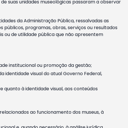
m e de suas unidades museológicas passaram a observar
tidades da Administração Pública, ressalvadas as
públicos, programas, obras, serviços ou resultados
is ou de utilidade pública que não apresentem
ade institucional ou promoção da gestão;
identidade visual do atual Governo Federal,
ive quanto à identidade visual, aos conteúdos
, relacionados ao funcionamento dos museus, à
onal e, quando necessário, à análise jurídica.