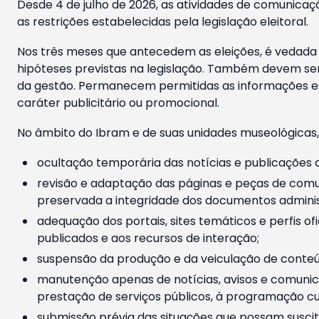
Desde 4 de julho de 2026, as atividades de comunicaçã
as restrições estabelecidas pela legislação eleitoral.
Nos três meses que antecedem as eleições, é vedada a
hipóteses previstas na legislação. Também devem ser
da gestão. Permanecem permitidas as informações est
caráter publicitário ou promocional.
No âmbito do Ibram e de suas unidades museológicas,
ocultação temporária das notícias e publicações a
revisão e adaptação das páginas e peças de comu
preservada a integridade dos documentos administ
adequação dos portais, sites temáticos e perfis ofi
publicados e aos recursos de interação;
suspensão da produção e da veiculação de conteúd
manutenção apenas de notícias, avisos e comunica
prestação de serviços públicos, à programação cul
submissão prévia das situações que possam suscita