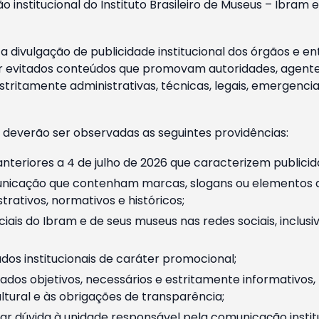
o institucional do Instituto Brasileiro de Museus – Ibra
 divulgação de publicidade institucional dos órgãos e en
 evitados conteúdos que promovam autoridades, agentes 
ritamente administrativas, técnicas, legais, emergencia
 deverão ser observadas as seguintes providências:
nteriores a 4 de julho de 2026 que caracterizem publicid
nicação que contenham marcas, slogans ou elementos da 
rativos, normativos e históricos;
ciais do Ibram e de seus museus nas redes sociais, inclus
os institucionais de caráter promocional;
dos objetivos, necessários e estritamente informativos
tural e às obrigações de transparência;
r dúvida à unidade responsável pela comunicação instituci