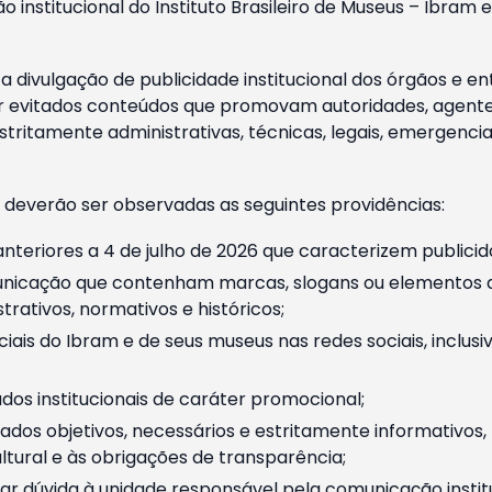
o institucional do Instituto Brasileiro de Museus – Ibra
 divulgação de publicidade institucional dos órgãos e en
 evitados conteúdos que promovam autoridades, agentes 
ritamente administrativas, técnicas, legais, emergencia
 deverão ser observadas as seguintes providências:
nteriores a 4 de julho de 2026 que caracterizem publicid
nicação que contenham marcas, slogans ou elementos da 
rativos, normativos e históricos;
ciais do Ibram e de seus museus nas redes sociais, inclus
os institucionais de caráter promocional;
dos objetivos, necessários e estritamente informativos
tural e às obrigações de transparência;
r dúvida à unidade responsável pela comunicação instituci