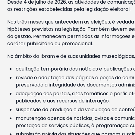
Desde 4 de julho de 2026, as atividades de comunicaçã
as restrições estabelecidas pela legislação eleitoral.
Nos três meses que antecedem as eleições, é vedada a
hipóteses previstas na legislação. Também devem ser
da gestão. Permanecem permitidas as informações est
caráter publicitário ou promocional.
No âmbito do Ibram e de suas unidades museológicas,
ocultação temporária das notícias e publicações a
revisão e adaptação das páginas e peças de comu
preservada a integridade dos documentos administ
adequação dos portais, sites temáticos e perfis ofi
publicados e aos recursos de interação;
suspensão da produção e da veiculação de conteúd
manutenção apenas de notícias, avisos e comunica
prestação de serviços públicos, à programação cul
submissão prévia das situações que possam suscita