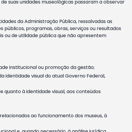
m e de suas unidades museológicas passaram a observar
tidades da Administração Pública, ressalvadas as
públicos, programas, obras, serviços ou resultados
is ou de utilidade pública que não apresentem
ade institucional ou promoção da gestão;
identidade visual do atual Governo Federal,
ive quanto à identidade visual, aos conteúdos
, relacionados ao funcionamento dos museus, à
onal e, quando necessário, à análise jurídica.