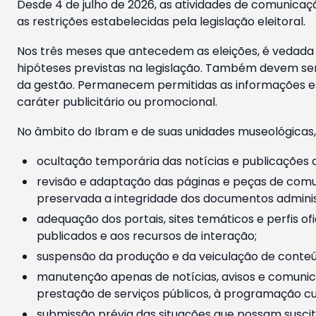
Desde 4 de julho de 2026, as atividades de comunicaçã
as restrições estabelecidas pela legislação eleitoral.
Nos três meses que antecedem as eleições, é vedada a
hipóteses previstas na legislação. Também devem ser
da gestão. Permanecem permitidas as informações est
caráter publicitário ou promocional.
No âmbito do Ibram e de suas unidades museológicas,
ocultação temporária das notícias e publicações a
revisão e adaptação das páginas e peças de comu
preservada a integridade dos documentos administ
adequação dos portais, sites temáticos e perfis ofi
publicados e aos recursos de interação;
suspensão da produção e da veiculação de conteúd
manutenção apenas de notícias, avisos e comunica
prestação de serviços públicos, à programação cul
submissão prévia das situações que possam suscita