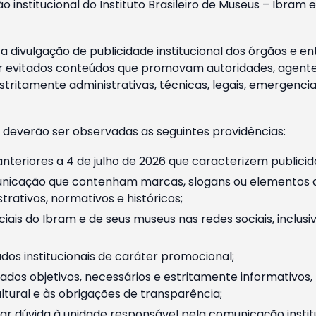
o institucional do Instituto Brasileiro de Museus – Ibra
 divulgação de publicidade institucional dos órgãos e en
 evitados conteúdos que promovam autoridades, agentes 
ritamente administrativas, técnicas, legais, emergencia
 deverão ser observadas as seguintes providências:
nteriores a 4 de julho de 2026 que caracterizem publicid
nicação que contenham marcas, slogans ou elementos da 
rativos, normativos e históricos;
ciais do Ibram e de seus museus nas redes sociais, inclus
os institucionais de caráter promocional;
dos objetivos, necessários e estritamente informativos
tural e às obrigações de transparência;
r dúvida à unidade responsável pela comunicação instituci