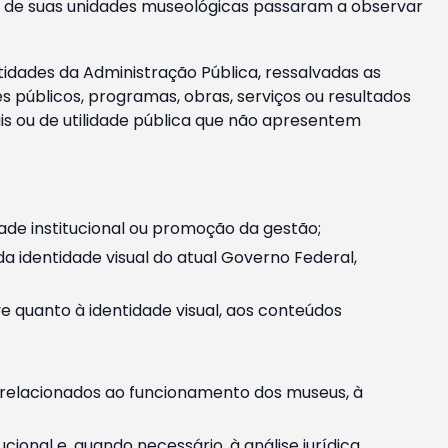
m e de suas unidades museológicas passaram a observar
tidades da Administração Pública, ressalvadas as
públicos, programas, obras, serviços ou resultados
is ou de utilidade pública que não apresentem
ade institucional ou promoção da gestão;
identidade visual do atual Governo Federal,
ive quanto à identidade visual, aos conteúdos
, relacionados ao funcionamento dos museus, à
onal e, quando necessário, à análise jurídica.