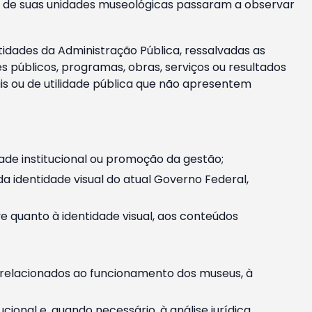
m e de suas unidades museológicas passaram a observar
tidades da Administração Pública, ressalvadas as
públicos, programas, obras, serviços ou resultados
is ou de utilidade pública que não apresentem
ade institucional ou promoção da gestão;
identidade visual do atual Governo Federal,
ive quanto à identidade visual, aos conteúdos
, relacionados ao funcionamento dos museus, à
onal e, quando necessário, à análise jurídica.