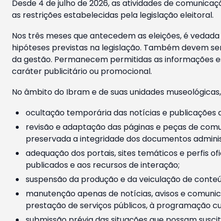
Desde 4 de julho de 2026, as atividades de comunicaçã
as restrições estabelecidas pela legislação eleitoral.
Nos três meses que antecedem as eleições, é vedada a
hipóteses previstas na legislação. Também devem ser
da gestão. Permanecem permitidas as informações est
caráter publicitário ou promocional.
No âmbito do Ibram e de suas unidades museológicas,
ocultação temporária das notícias e publicações a
revisão e adaptação das páginas e peças de comu
preservada a integridade dos documentos administ
adequação dos portais, sites temáticos e perfis ofi
publicados e aos recursos de interação;
suspensão da produção e da veiculação de conteúd
manutenção apenas de notícias, avisos e comunica
prestação de serviços públicos, à programação cul
submissão prévia das situações que possam suscita