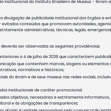
o institucional do Instituto Brasileiro de Museus – Ibra
 divulgação de publicidade institucional dos órgãos e en
 evitados conteúdos que promovam autoridades, agentes 
ritamente administrativas, técnicas, legais, emergencia
 deverão ser observadas as seguintes providências:
nteriores a 4 de julho de 2026 que caracterizem publicid
nicação que contenham marcas, slogans ou elementos da 
rativos, normativos e históricos;
ciais do Ibram e de seus museus nas redes sociais, inclus
os institucionais de caráter promocional;
dos objetivos, necessários e estritamente informativos
tural e às obrigações de transparência;
r dúvida à unidade responsável pela comunicação instituci