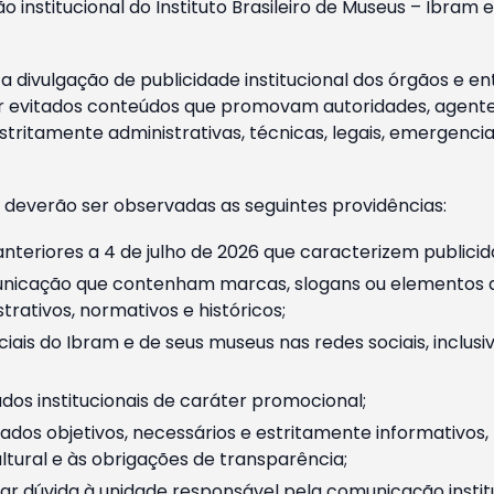
o institucional do Instituto Brasileiro de Museus – Ibra
 divulgação de publicidade institucional dos órgãos e en
 evitados conteúdos que promovam autoridades, agentes 
ritamente administrativas, técnicas, legais, emergencia
 deverão ser observadas as seguintes providências:
nteriores a 4 de julho de 2026 que caracterizem publicid
nicação que contenham marcas, slogans ou elementos da 
rativos, normativos e históricos;
ciais do Ibram e de seus museus nas redes sociais, inclus
os institucionais de caráter promocional;
dos objetivos, necessários e estritamente informativos
tural e às obrigações de transparência;
r dúvida à unidade responsável pela comunicação instituci