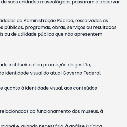
m e de suas unidades museológicas passaram a observar
tidades da Administração Pública, ressalvadas as
públicos, programas, obras, serviços ou resultados
is ou de utilidade pública que não apresentem
ade institucional ou promoção da gestão;
identidade visual do atual Governo Federal,
ive quanto à identidade visual, aos conteúdos
, relacionados ao funcionamento dos museus, à
onal e, quando necessário, à análise jurídica.