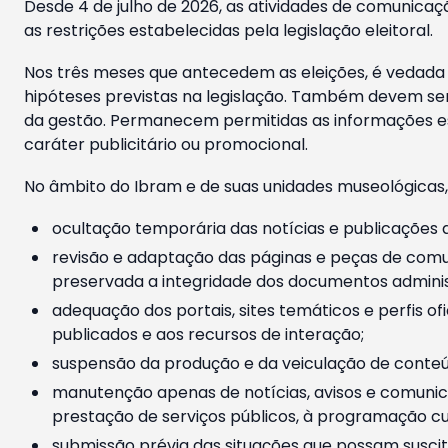
Desde 4 de julho de 2026, as atividades de comunicaçã
as restrições estabelecidas pela legislação eleitoral.
Nos três meses que antecedem as eleições, é vedada a
hipóteses previstas na legislação. Também devem ser
da gestão. Permanecem permitidas as informações est
caráter publicitário ou promocional.
No âmbito do Ibram e de suas unidades museológicas,
ocultação temporária das notícias e publicações a
revisão e adaptação das páginas e peças de comu
preservada a integridade dos documentos administ
adequação dos portais, sites temáticos e perfis ofi
publicados e aos recursos de interação;
suspensão da produção e da veiculação de conteúd
manutenção apenas de notícias, avisos e comunica
prestação de serviços públicos, à programação cul
submissão prévia das situações que possam suscita