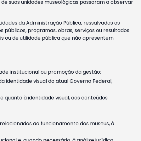
m e de suas unidades museológicas passaram a observar
tidades da Administração Pública, ressalvadas as
públicos, programas, obras, serviços ou resultados
is ou de utilidade pública que não apresentem
ade institucional ou promoção da gestão;
identidade visual do atual Governo Federal,
ive quanto à identidade visual, aos conteúdos
, relacionados ao funcionamento dos museus, à
onal e, quando necessário, à análise jurídica.