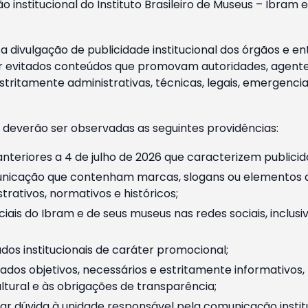
o institucional do Instituto Brasileiro de Museus – Ibra
 divulgação de publicidade institucional dos órgãos e en
 evitados conteúdos que promovam autoridades, agentes 
ritamente administrativas, técnicas, legais, emergencia
 deverão ser observadas as seguintes providências:
nteriores a 4 de julho de 2026 que caracterizem publicid
nicação que contenham marcas, slogans ou elementos da 
rativos, normativos e históricos;
ciais do Ibram e de seus museus nas redes sociais, inclus
os institucionais de caráter promocional;
dos objetivos, necessários e estritamente informativos
tural e às obrigações de transparência;
r dúvida à unidade responsável pela comunicação instituci