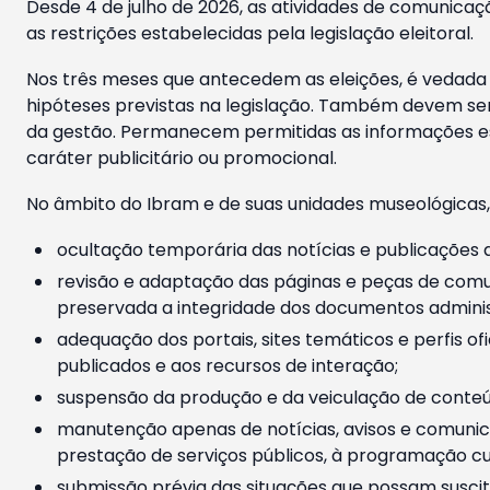
Desde 4 de julho de 2026, as atividades de comunicaçã
as restrições estabelecidas pela legislação eleitoral.
Nos três meses que antecedem as eleições, é vedada a
hipóteses previstas na legislação. Também devem ser
da gestão. Permanecem permitidas as informações est
caráter publicitário ou promocional.
No âmbito do Ibram e de suas unidades museológicas,
ocultação temporária das notícias e publicações a
revisão e adaptação das páginas e peças de comu
preservada a integridade dos documentos administ
adequação dos portais, sites temáticos e perfis ofi
publicados e aos recursos de interação;
suspensão da produção e da veiculação de conteúd
manutenção apenas de notícias, avisos e comunica
prestação de serviços públicos, à programação cul
submissão prévia das situações que possam suscita