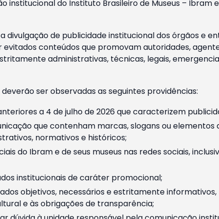
o institucional do Instituto Brasileiro de Museus – Ibra
 divulgação de publicidade institucional dos órgãos e en
 evitados conteúdos que promovam autoridades, agentes 
ritamente administrativas, técnicas, legais, emergencia
 deverão ser observadas as seguintes providências:
nteriores a 4 de julho de 2026 que caracterizem publicid
nicação que contenham marcas, slogans ou elementos da 
rativos, normativos e históricos;
ciais do Ibram e de seus museus nas redes sociais, inclus
os institucionais de caráter promocional;
dos objetivos, necessários e estritamente informativos
tural e às obrigações de transparência;
r dúvida à unidade responsável pela comunicação instituci