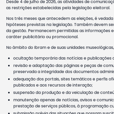
Desde 4 de julho de 2026, as atividades de comunicaçã
as restrições estabelecidas pela legislação eleitoral.
Nos três meses que antecedem as eleições, é vedada a
hipóteses previstas na legislação. Também devem ser
da gestão. Permanecem permitidas as informações est
caráter publicitário ou promocional.
No âmbito do Ibram e de suas unidades museológicas,
ocultação temporária das notícias e publicações a
revisão e adaptação das páginas e peças de comu
preservada a integridade dos documentos administ
adequação dos portais, sites temáticos e perfis ofi
publicados e aos recursos de interação;
suspensão da produção e da veiculação de conteúd
manutenção apenas de notícias, avisos e comunica
prestação de serviços públicos, à programação cul
submissão prévia das situações que possam suscita