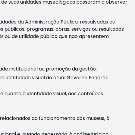
m e de suas unidades museológicas passaram a observar
tidades da Administração Pública, ressalvadas as
públicos, programas, obras, serviços ou resultados
is ou de utilidade pública que não apresentem
ade institucional ou promoção da gestão;
identidade visual do atual Governo Federal,
ive quanto à identidade visual, aos conteúdos
, relacionados ao funcionamento dos museus, à
onal e, quando necessário, à análise jurídica.