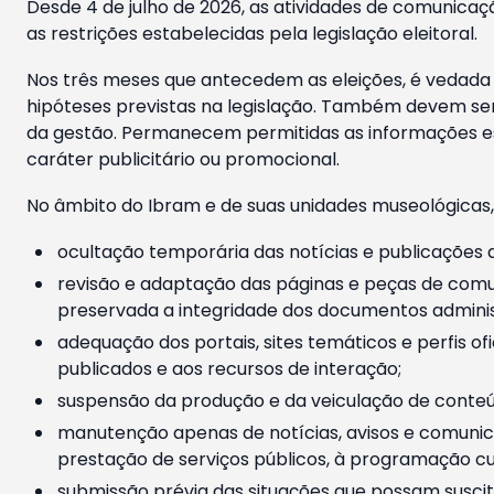
Desde 4 de julho de 2026, as atividades de comunicaçã
as restrições estabelecidas pela legislação eleitoral.
Nos três meses que antecedem as eleições, é vedada a
hipóteses previstas na legislação. Também devem ser
da gestão. Permanecem permitidas as informações est
caráter publicitário ou promocional.
No âmbito do Ibram e de suas unidades museológicas,
ocultação temporária das notícias e publicações a
revisão e adaptação das páginas e peças de comu
preservada a integridade dos documentos administ
adequação dos portais, sites temáticos e perfis ofi
publicados e aos recursos de interação;
suspensão da produção e da veiculação de conteúd
manutenção apenas de notícias, avisos e comunica
prestação de serviços públicos, à programação cul
submissão prévia das situações que possam suscita