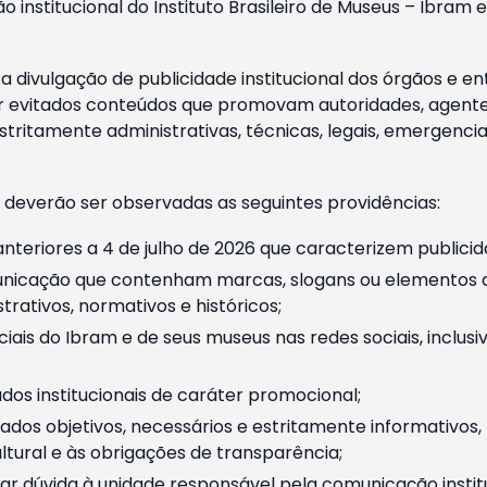
o institucional do Instituto Brasileiro de Museus – Ibra
 divulgação de publicidade institucional dos órgãos e en
 evitados conteúdos que promovam autoridades, agentes 
ritamente administrativas, técnicas, legais, emergencia
 deverão ser observadas as seguintes providências:
nteriores a 4 de julho de 2026 que caracterizem publicid
nicação que contenham marcas, slogans ou elementos da 
rativos, normativos e históricos;
ciais do Ibram e de seus museus nas redes sociais, inclus
os institucionais de caráter promocional;
dos objetivos, necessários e estritamente informativos
tural e às obrigações de transparência;
r dúvida à unidade responsável pela comunicação instituci