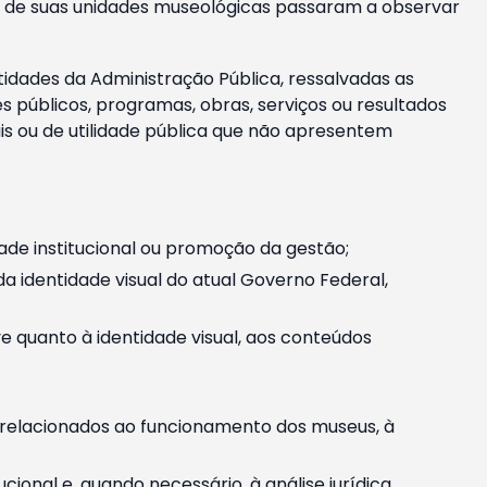
m e de suas unidades museológicas passaram a observar
tidades da Administração Pública, ressalvadas as
públicos, programas, obras, serviços ou resultados
is ou de utilidade pública que não apresentem
ade institucional ou promoção da gestão;
identidade visual do atual Governo Federal,
ive quanto à identidade visual, aos conteúdos
, relacionados ao funcionamento dos museus, à
onal e, quando necessário, à análise jurídica.