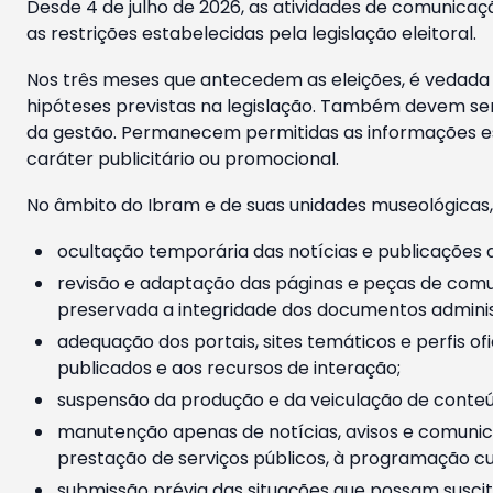
Desde 4 de julho de 2026, as atividades de comunicaçã
as restrições estabelecidas pela legislação eleitoral.
Nos três meses que antecedem as eleições, é vedada a
hipóteses previstas na legislação. Também devem ser
da gestão. Permanecem permitidas as informações est
caráter publicitário ou promocional.
No âmbito do Ibram e de suas unidades museológicas,
ocultação temporária das notícias e publicações a
revisão e adaptação das páginas e peças de comu
preservada a integridade dos documentos administ
adequação dos portais, sites temáticos e perfis ofi
publicados e aos recursos de interação;
suspensão da produção e da veiculação de conteúd
manutenção apenas de notícias, avisos e comunica
prestação de serviços públicos, à programação cul
submissão prévia das situações que possam suscita