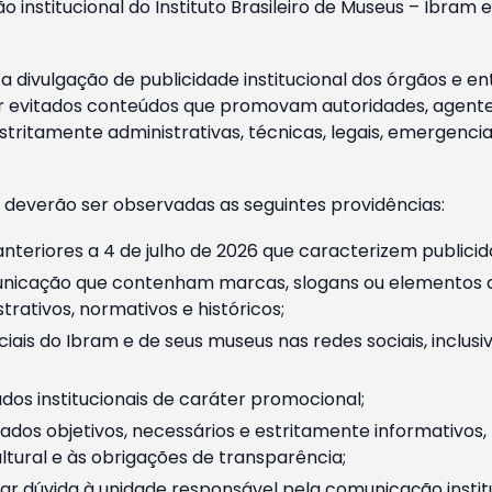
o institucional do Instituto Brasileiro de Museus – Ibra
 divulgação de publicidade institucional dos órgãos e en
 evitados conteúdos que promovam autoridades, agentes 
ritamente administrativas, técnicas, legais, emergencia
 deverão ser observadas as seguintes providências:
nteriores a 4 de julho de 2026 que caracterizem publicid
nicação que contenham marcas, slogans ou elementos da 
rativos, normativos e históricos;
ciais do Ibram e de seus museus nas redes sociais, inclus
os institucionais de caráter promocional;
dos objetivos, necessários e estritamente informativos
tural e às obrigações de transparência;
r dúvida à unidade responsável pela comunicação instituci