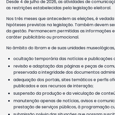
Desde 4 de julho de 2026, as atividades de comunicaçã
as restrições estabelecidas pela legislação eleitoral.
Nos três meses que antecedem as eleições, é vedada a
hipóteses previstas na legislação. Também devem ser
da gestão. Permanecem permitidas as informações est
caráter publicitário ou promocional.
No âmbito do Ibram e de suas unidades museológicas,
ocultação temporária das notícias e publicações a
revisão e adaptação das páginas e peças de comu
preservada a integridade dos documentos administ
adequação dos portais, sites temáticos e perfis ofi
publicados e aos recursos de interação;
suspensão da produção e da veiculação de conteúd
manutenção apenas de notícias, avisos e comunica
prestação de serviços públicos, à programação cul
submissão prévia das situações que possam suscita