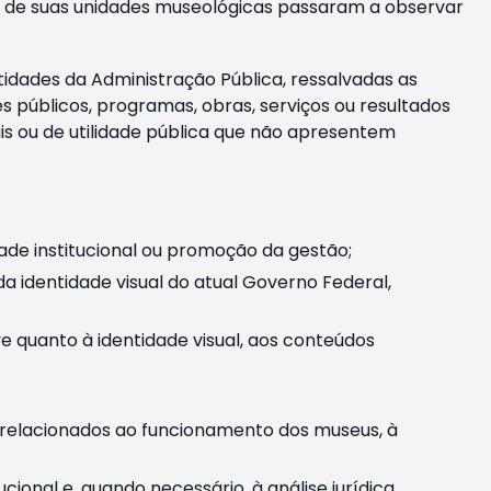
m e de suas unidades museológicas passaram a observar
tidades da Administração Pública, ressalvadas as
públicos, programas, obras, serviços ou resultados
is ou de utilidade pública que não apresentem
ade institucional ou promoção da gestão;
identidade visual do atual Governo Federal,
ive quanto à identidade visual, aos conteúdos
, relacionados ao funcionamento dos museus, à
onal e, quando necessário, à análise jurídica.