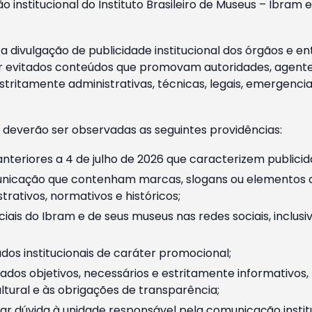
o institucional do Instituto Brasileiro de Museus – Ibra
 divulgação de publicidade institucional dos órgãos e en
 evitados conteúdos que promovam autoridades, agentes 
ritamente administrativas, técnicas, legais, emergencia
 deverão ser observadas as seguintes providências:
nteriores a 4 de julho de 2026 que caracterizem publicid
nicação que contenham marcas, slogans ou elementos da 
rativos, normativos e históricos;
ciais do Ibram e de seus museus nas redes sociais, inclus
os institucionais de caráter promocional;
dos objetivos, necessários e estritamente informativos
tural e às obrigações de transparência;
r dúvida à unidade responsável pela comunicação instituci