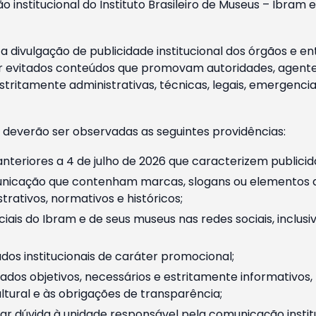
o institucional do Instituto Brasileiro de Museus – Ibra
 divulgação de publicidade institucional dos órgãos e en
 evitados conteúdos que promovam autoridades, agentes 
ritamente administrativas, técnicas, legais, emergencia
 deverão ser observadas as seguintes providências:
nteriores a 4 de julho de 2026 que caracterizem publicid
nicação que contenham marcas, slogans ou elementos da 
rativos, normativos e históricos;
ciais do Ibram e de seus museus nas redes sociais, inclus
os institucionais de caráter promocional;
dos objetivos, necessários e estritamente informativos
tural e às obrigações de transparência;
r dúvida à unidade responsável pela comunicação instituci