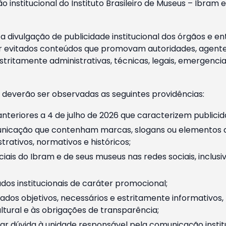
o institucional do Instituto Brasileiro de Museus – Ibra
 divulgação de publicidade institucional dos órgãos e en
 evitados conteúdos que promovam autoridades, agentes 
ritamente administrativas, técnicas, legais, emergencia
 deverão ser observadas as seguintes providências:
nteriores a 4 de julho de 2026 que caracterizem publicid
nicação que contenham marcas, slogans ou elementos da 
rativos, normativos e históricos;
ciais do Ibram e de seus museus nas redes sociais, inclus
os institucionais de caráter promocional;
dos objetivos, necessários e estritamente informativos
tural e às obrigações de transparência;
r dúvida à unidade responsável pela comunicação instituci