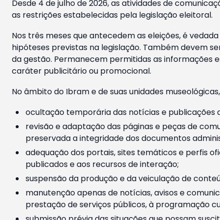
Desde 4 de julho de 2026, as atividades de comunicaçã
as restrições estabelecidas pela legislação eleitoral.
Nos três meses que antecedem as eleições, é vedada a
hipóteses previstas na legislação. Também devem ser
da gestão. Permanecem permitidas as informações est
caráter publicitário ou promocional.
No âmbito do Ibram e de suas unidades museológicas,
ocultação temporária das notícias e publicações a
revisão e adaptação das páginas e peças de comu
preservada a integridade dos documentos administ
adequação dos portais, sites temáticos e perfis ofi
publicados e aos recursos de interação;
suspensão da produção e da veiculação de conteúd
manutenção apenas de notícias, avisos e comunica
prestação de serviços públicos, à programação cul
submissão prévia das situações que possam suscita