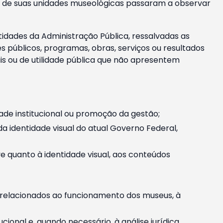
m e de suas unidades museológicas passaram a observar
tidades da Administração Pública, ressalvadas as
públicos, programas, obras, serviços ou resultados
is ou de utilidade pública que não apresentem
ade institucional ou promoção da gestão;
identidade visual do atual Governo Federal,
ive quanto à identidade visual, aos conteúdos
, relacionados ao funcionamento dos museus, à
onal e, quando necessário, à análise jurídica.