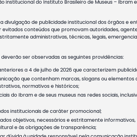
o institucional do Instituto Brasileiro de Museus – Ibra
 divulgação de publicidade institucional dos órgãos e en
 evitados conteúdos que promovam autoridades, agentes 
ritamente administrativas, técnicas, legais, emergencia
 deverão ser observadas as seguintes providências:
nteriores a 4 de julho de 2026 que caracterizem publicid
nicação que contenham marcas, slogans ou elementos da 
rativos, normativos e históricos;
ciais do Ibram e de seus museus nas redes sociais, inclus
os institucionais de caráter promocional;
dos objetivos, necessários e estritamente informativos
tural e às obrigações de transparência;
r dúvida à unidade responsável pela comunicação instituci