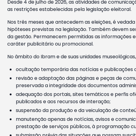
Desde 4 de julho de 2026, as atividades de comunicaçã
as restrições estabelecidas pela legislação eleitoral.
Nos três meses que antecedem as eleições, é vedada a
hipóteses previstas na legislação. Também devem ser
da gestão. Permanecem permitidas as informações est
caráter publicitário ou promocional.
No âmbito do Ibram e de suas unidades museológicas,
ocultação temporária das notícias e publicações a
revisão e adaptação das páginas e peças de comu
preservada a integridade dos documentos administ
adequação dos portais, sites temáticos e perfis ofi
publicados e aos recursos de interação;
suspensão da produção e da veiculação de conteúd
manutenção apenas de notícias, avisos e comunica
prestação de serviços públicos, à programação cul
submissão prévia das situações que possam suscita