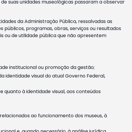
m e de suas unidades museológicas passaram a observar
tidades da Administração Pública, ressalvadas as
públicos, programas, obras, serviços ou resultados
is ou de utilidade pública que não apresentem
ade institucional ou promoção da gestão;
identidade visual do atual Governo Federal,
ive quanto à identidade visual, aos conteúdos
, relacionados ao funcionamento dos museus, à
onal e, quando necessário, à análise jurídica.