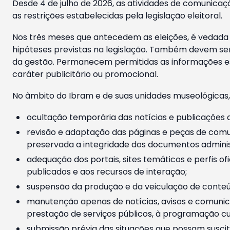
Desde 4 de julho de 2026, as atividades de comunicaçã
as restrições estabelecidas pela legislação eleitoral.
Nos três meses que antecedem as eleições, é vedada a
hipóteses previstas na legislação. Também devem ser
da gestão. Permanecem permitidas as informações est
caráter publicitário ou promocional.
No âmbito do Ibram e de suas unidades museológicas,
ocultação temporária das notícias e publicações a
revisão e adaptação das páginas e peças de comu
preservada a integridade dos documentos administ
adequação dos portais, sites temáticos e perfis ofi
publicados e aos recursos de interação;
suspensão da produção e da veiculação de conteúd
manutenção apenas de notícias, avisos e comunica
prestação de serviços públicos, à programação cul
submissão prévia das situações que possam suscita