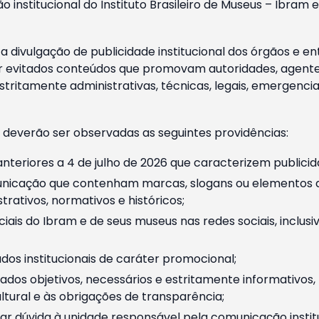
o institucional do Instituto Brasileiro de Museus – Ibra
 divulgação de publicidade institucional dos órgãos e en
 evitados conteúdos que promovam autoridades, agentes 
ritamente administrativas, técnicas, legais, emergencia
 deverão ser observadas as seguintes providências:
nteriores a 4 de julho de 2026 que caracterizem publicid
nicação que contenham marcas, slogans ou elementos da 
rativos, normativos e históricos;
ciais do Ibram e de seus museus nas redes sociais, inclus
os institucionais de caráter promocional;
dos objetivos, necessários e estritamente informativos
tural e às obrigações de transparência;
r dúvida à unidade responsável pela comunicação instituci