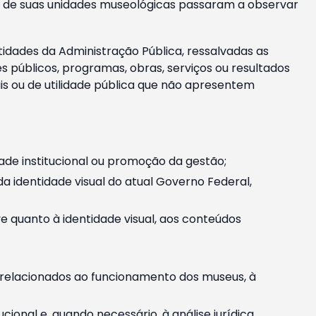
m e de suas unidades museológicas passaram a observar
tidades da Administração Pública, ressalvadas as
públicos, programas, obras, serviços ou resultados
is ou de utilidade pública que não apresentem
ade institucional ou promoção da gestão;
identidade visual do atual Governo Federal,
ive quanto à identidade visual, aos conteúdos
, relacionados ao funcionamento dos museus, à
onal e, quando necessário, à análise jurídica.