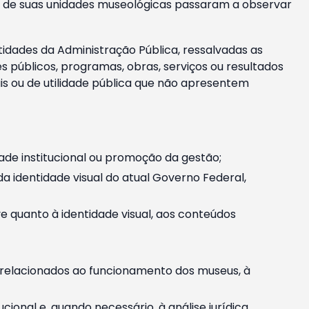
m e de suas unidades museológicas passaram a observar
tidades da Administração Pública, ressalvadas as
públicos, programas, obras, serviços ou resultados
is ou de utilidade pública que não apresentem
ade institucional ou promoção da gestão;
identidade visual do atual Governo Federal,
ive quanto à identidade visual, aos conteúdos
, relacionados ao funcionamento dos museus, à
onal e, quando necessário, à análise jurídica.