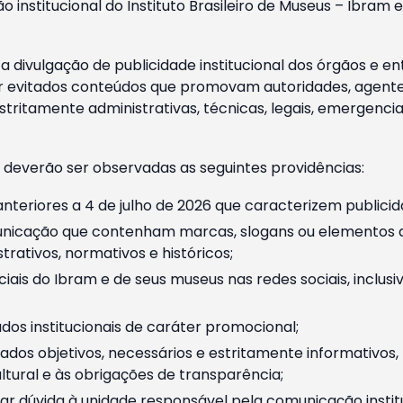
o institucional do Instituto Brasileiro de Museus – Ibra
 divulgação de publicidade institucional dos órgãos e en
 evitados conteúdos que promovam autoridades, agentes 
ritamente administrativas, técnicas, legais, emergencia
 deverão ser observadas as seguintes providências:
nteriores a 4 de julho de 2026 que caracterizem publicid
nicação que contenham marcas, slogans ou elementos da 
rativos, normativos e históricos;
ciais do Ibram e de seus museus nas redes sociais, inclus
os institucionais de caráter promocional;
dos objetivos, necessários e estritamente informativos
tural e às obrigações de transparência;
r dúvida à unidade responsável pela comunicação instituci