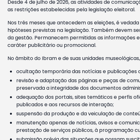
Desde 4 de julho de 2026, as atividades de comunicaçã
as restrições estabelecidas pela legislação eleitoral.
Nos três meses que antecedem as eleições, é vedada a
hipóteses previstas na legislação. Também devem ser
da gestão. Permanecem permitidas as informações est
caráter publicitário ou promocional.
No âmbito do Ibram e de suas unidades museológicas,
ocultação temporária das notícias e publicações a
revisão e adaptação das páginas e peças de comu
preservada a integridade dos documentos administ
adequação dos portais, sites temáticos e perfis ofi
publicados e aos recursos de interação;
suspensão da produção e da veiculação de conteúd
manutenção apenas de notícias, avisos e comunica
prestação de serviços públicos, à programação cul
submissão prévia das situações que possam suscita