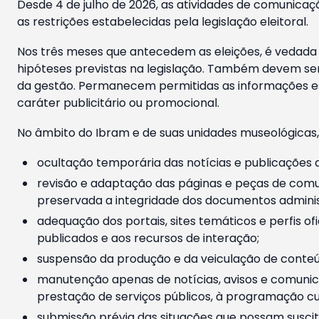
Desde 4 de julho de 2026, as atividades de comunicaçã
as restrições estabelecidas pela legislação eleitoral.
Nos três meses que antecedem as eleições, é vedada a
hipóteses previstas na legislação. Também devem ser
da gestão. Permanecem permitidas as informações est
caráter publicitário ou promocional.
No âmbito do Ibram e de suas unidades museológicas,
ocultação temporária das notícias e publicações a
revisão e adaptação das páginas e peças de comu
preservada a integridade dos documentos administ
adequação dos portais, sites temáticos e perfis ofi
publicados e aos recursos de interação;
suspensão da produção e da veiculação de conteúd
manutenção apenas de notícias, avisos e comunica
prestação de serviços públicos, à programação cul
submissão prévia das situações que possam suscita