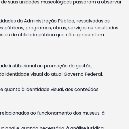
m e de suas unidades museológicas passaram a observar
tidades da Administração Pública, ressalvadas as
públicos, programas, obras, serviços ou resultados
is ou de utilidade pública que não apresentem
ade institucional ou promoção da gestão;
identidade visual do atual Governo Federal,
ive quanto à identidade visual, aos conteúdos
, relacionados ao funcionamento dos museus, à
onal e, quando necessário, à análise jurídica.