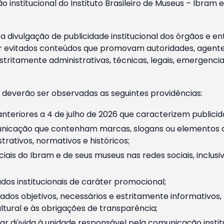
o institucional do Instituto Brasileiro de Museus – Ibra
 divulgação de publicidade institucional dos órgãos e en
 evitados conteúdos que promovam autoridades, agentes 
ritamente administrativas, técnicas, legais, emergencia
 deverão ser observadas as seguintes providências:
nteriores a 4 de julho de 2026 que caracterizem publicid
nicação que contenham marcas, slogans ou elementos da 
rativos, normativos e históricos;
ciais do Ibram e de seus museus nas redes sociais, inclus
os institucionais de caráter promocional;
dos objetivos, necessários e estritamente informativos
tural e às obrigações de transparência;
r dúvida à unidade responsável pela comunicação instituci