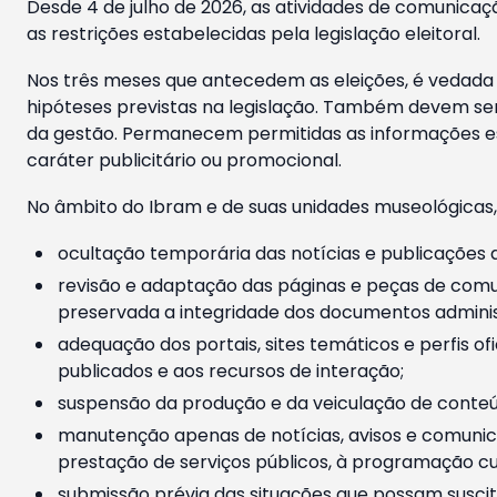
Desde 4 de julho de 2026, as atividades de comunicaçã
as restrições estabelecidas pela legislação eleitoral.
Nos três meses que antecedem as eleições, é vedada a
hipóteses previstas na legislação. Também devem ser
da gestão. Permanecem permitidas as informações est
caráter publicitário ou promocional.
No âmbito do Ibram e de suas unidades museológicas,
ocultação temporária das notícias e publicações a
revisão e adaptação das páginas e peças de comu
preservada a integridade dos documentos administ
adequação dos portais, sites temáticos e perfis ofi
publicados e aos recursos de interação;
suspensão da produção e da veiculação de conteúd
manutenção apenas de notícias, avisos e comunica
prestação de serviços públicos, à programação cul
submissão prévia das situações que possam suscita