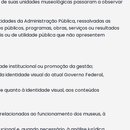
m e de suas unidades museológicas passaram a observar
tidades da Administração Pública, ressalvadas as
públicos, programas, obras, serviços ou resultados
is ou de utilidade pública que não apresentem
ade institucional ou promoção da gestão;
identidade visual do atual Governo Federal,
ive quanto à identidade visual, aos conteúdos
, relacionados ao funcionamento dos museus, à
onal e, quando necessário, à análise jurídica.