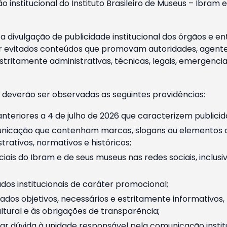
o institucional do Instituto Brasileiro de Museus – Ibra
 divulgação de publicidade institucional dos órgãos e en
 evitados conteúdos que promovam autoridades, agentes 
ritamente administrativas, técnicas, legais, emergencia
 deverão ser observadas as seguintes providências:
nteriores a 4 de julho de 2026 que caracterizem publicid
nicação que contenham marcas, slogans ou elementos da 
rativos, normativos e históricos;
ciais do Ibram e de seus museus nas redes sociais, inclus
os institucionais de caráter promocional;
dos objetivos, necessários e estritamente informativos
tural e às obrigações de transparência;
r dúvida à unidade responsável pela comunicação instituci