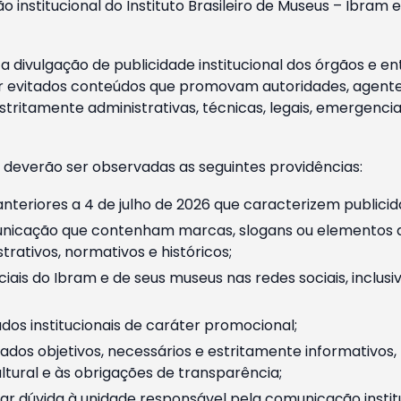
o institucional do Instituto Brasileiro de Museus – Ibra
 divulgação de publicidade institucional dos órgãos e en
 evitados conteúdos que promovam autoridades, agentes 
ritamente administrativas, técnicas, legais, emergencia
 deverão ser observadas as seguintes providências:
nteriores a 4 de julho de 2026 que caracterizem publicid
nicação que contenham marcas, slogans ou elementos da 
rativos, normativos e históricos;
ciais do Ibram e de seus museus nas redes sociais, inclus
os institucionais de caráter promocional;
dos objetivos, necessários e estritamente informativos
tural e às obrigações de transparência;
r dúvida à unidade responsável pela comunicação instituci