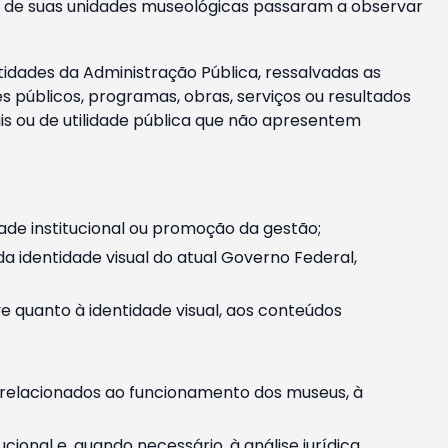
m e de suas unidades museológicas passaram a observar
tidades da Administração Pública, ressalvadas as
públicos, programas, obras, serviços ou resultados
is ou de utilidade pública que não apresentem
ade institucional ou promoção da gestão;
identidade visual do atual Governo Federal,
ive quanto à identidade visual, aos conteúdos
, relacionados ao funcionamento dos museus, à
onal e, quando necessário, à análise jurídica.