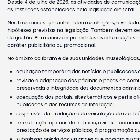
Desde 4 de julho de 2026, as atividades de comunicaçã
as restrições estabelecidas pela legislação eleitoral.
Nos três meses que antecedem as eleições, é vedada a
hipóteses previstas na legislação. Também devem ser
da gestão. Permanecem permitidas as informações est
caráter publicitário ou promocional.
No âmbito do Ibram e de suas unidades museológicas,
ocultação temporária das notícias e publicações a
revisão e adaptação das páginas e peças de comu
preservada a integridade dos documentos administ
adequação dos portais, sites temáticos e perfis ofi
publicados e aos recursos de interação;
suspensão da produção e da veiculação de conteúd
manutenção apenas de notícias, avisos e comunica
prestação de serviços públicos, à programação cul
submissão prévia das situações que possam suscita