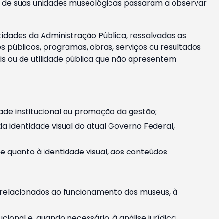
m e de suas unidades museológicas passaram a observar
tidades da Administração Pública, ressalvadas as
públicos, programas, obras, serviços ou resultados
is ou de utilidade pública que não apresentem
ade institucional ou promoção da gestão;
identidade visual do atual Governo Federal,
ive quanto à identidade visual, aos conteúdos
, relacionados ao funcionamento dos museus, à
onal e, quando necessário, à análise jurídica.