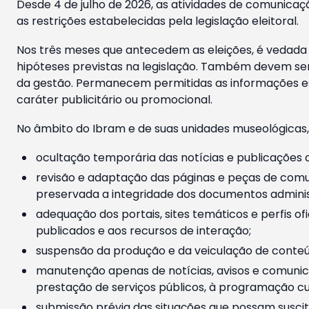
Desde 4 de julho de 2026, as atividades de comunicaçã
as restrições estabelecidas pela legislação eleitoral.
Nos três meses que antecedem as eleições, é vedada a
hipóteses previstas na legislação. Também devem ser
da gestão. Permanecem permitidas as informações est
caráter publicitário ou promocional.
No âmbito do Ibram e de suas unidades museológicas,
ocultação temporária das notícias e publicações a
revisão e adaptação das páginas e peças de comu
preservada a integridade dos documentos administ
adequação dos portais, sites temáticos e perfis ofi
publicados e aos recursos de interação;
suspensão da produção e da veiculação de conteúd
manutenção apenas de notícias, avisos e comunica
prestação de serviços públicos, à programação cul
submissão prévia das situações que possam suscita