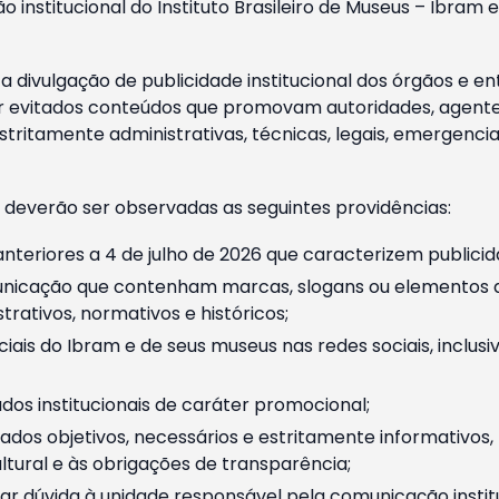
o institucional do Instituto Brasileiro de Museus – Ibra
 divulgação de publicidade institucional dos órgãos e en
 evitados conteúdos que promovam autoridades, agentes 
ritamente administrativas, técnicas, legais, emergencia
 deverão ser observadas as seguintes providências:
nteriores a 4 de julho de 2026 que caracterizem publicid
nicação que contenham marcas, slogans ou elementos da 
rativos, normativos e históricos;
ciais do Ibram e de seus museus nas redes sociais, inclus
os institucionais de caráter promocional;
dos objetivos, necessários e estritamente informativos
tural e às obrigações de transparência;
r dúvida à unidade responsável pela comunicação instituci