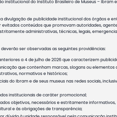
o institucional do Instituto Brasileiro de Museus – Ibra
 divulgação de publicidade institucional dos órgãos e en
 evitados conteúdos que promovam autoridades, agentes 
ritamente administrativas, técnicas, legais, emergencia
 deverão ser observadas as seguintes providências:
nteriores a 4 de julho de 2026 que caracterizem publicid
nicação que contenham marcas, slogans ou elementos da 
rativos, normativos e históricos;
ciais do Ibram e de seus museus nas redes sociais, inclus
os institucionais de caráter promocional;
dos objetivos, necessários e estritamente informativos
tural e às obrigações de transparência;
r dúvida à unidade responsável pela comunicação instituci