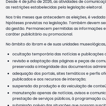
Desde 4 de julho de 2026, as atividades de comunicaçã
as restrições estabelecidas pela legislação eleitoral.
Nos três meses que antecedem as eleições, é vedada a
hipóteses previstas na legislação. Também devem ser
da gestão. Permanecem permitidas as informações est
caráter publicitário ou promocional.
No âmbito do Ibram e de suas unidades museológicas,
ocultação temporária das notícias e publicações a
revisão e adaptação das páginas e peças de comu
preservada a integridade dos documentos administ
adequação dos portais, sites temáticos e perfis ofi
publicados e aos recursos de interação;
suspensão da produção e da veiculação de conteúd
manutenção apenas de notícias, avisos e comunica
prestação de serviços públicos, à programação cul
submissão prévia das situações que possam suscita