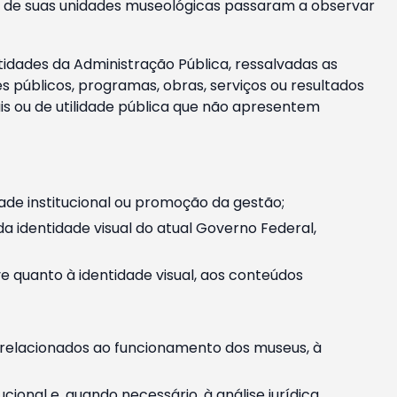
m e de suas unidades museológicas passaram a observar
tidades da Administração Pública, ressalvadas as
públicos, programas, obras, serviços ou resultados
is ou de utilidade pública que não apresentem
ade institucional ou promoção da gestão;
identidade visual do atual Governo Federal,
ive quanto à identidade visual, aos conteúdos
, relacionados ao funcionamento dos museus, à
onal e, quando necessário, à análise jurídica.