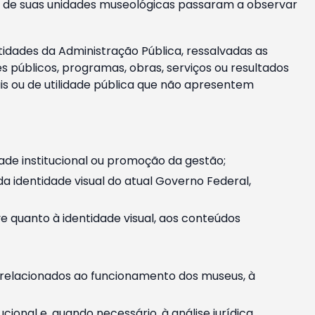
m e de suas unidades museológicas passaram a observar
tidades da Administração Pública, ressalvadas as
públicos, programas, obras, serviços ou resultados
is ou de utilidade pública que não apresentem
ade institucional ou promoção da gestão;
identidade visual do atual Governo Federal,
ive quanto à identidade visual, aos conteúdos
, relacionados ao funcionamento dos museus, à
onal e, quando necessário, à análise jurídica.