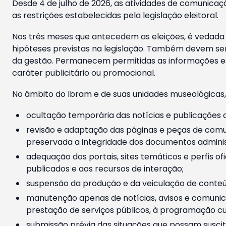
Desde 4 de julho de 2026, as atividades de comunicaçã
as restrições estabelecidas pela legislação eleitoral.
Nos três meses que antecedem as eleições, é vedada a
hipóteses previstas na legislação. Também devem ser
da gestão. Permanecem permitidas as informações est
caráter publicitário ou promocional.
No âmbito do Ibram e de suas unidades museológicas,
ocultação temporária das notícias e publicações a
revisão e adaptação das páginas e peças de comu
preservada a integridade dos documentos administ
adequação dos portais, sites temáticos e perfis ofi
publicados e aos recursos de interação;
suspensão da produção e da veiculação de conteúd
manutenção apenas de notícias, avisos e comunica
prestação de serviços públicos, à programação cul
submissão prévia das situações que possam suscita