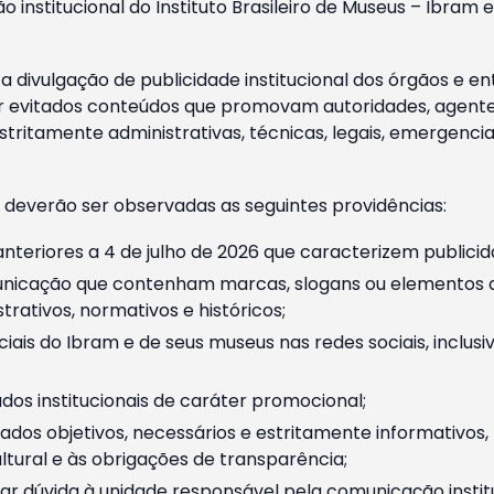
o institucional do Instituto Brasileiro de Museus – Ibra
 divulgação de publicidade institucional dos órgãos e en
 evitados conteúdos que promovam autoridades, agentes 
ritamente administrativas, técnicas, legais, emergencia
 deverão ser observadas as seguintes providências:
nteriores a 4 de julho de 2026 que caracterizem publicid
nicação que contenham marcas, slogans ou elementos da 
rativos, normativos e históricos;
ciais do Ibram e de seus museus nas redes sociais, inclus
os institucionais de caráter promocional;
dos objetivos, necessários e estritamente informativos
tural e às obrigações de transparência;
r dúvida à unidade responsável pela comunicação instituci