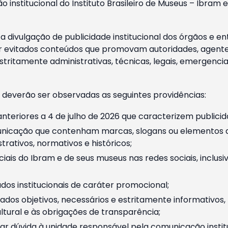
o institucional do Instituto Brasileiro de Museus – Ibra
 divulgação de publicidade institucional dos órgãos e en
 evitados conteúdos que promovam autoridades, agentes 
ritamente administrativas, técnicas, legais, emergencia
 deverão ser observadas as seguintes providências:
nteriores a 4 de julho de 2026 que caracterizem publicid
nicação que contenham marcas, slogans ou elementos da 
rativos, normativos e históricos;
ciais do Ibram e de seus museus nas redes sociais, inclus
os institucionais de caráter promocional;
dos objetivos, necessários e estritamente informativos
tural e às obrigações de transparência;
r dúvida à unidade responsável pela comunicação instituci