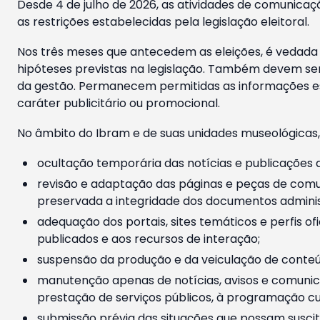
Desde 4 de julho de 2026, as atividades de comunicaçã
as restrições estabelecidas pela legislação eleitoral.
Nos três meses que antecedem as eleições, é vedada a
hipóteses previstas na legislação. Também devem ser
da gestão. Permanecem permitidas as informações est
caráter publicitário ou promocional.
No âmbito do Ibram e de suas unidades museológicas,
ocultação temporária das notícias e publicações a
revisão e adaptação das páginas e peças de comu
preservada a integridade dos documentos administ
adequação dos portais, sites temáticos e perfis ofi
publicados e aos recursos de interação;
suspensão da produção e da veiculação de conteúd
manutenção apenas de notícias, avisos e comunica
prestação de serviços públicos, à programação cul
submissão prévia das situações que possam suscita