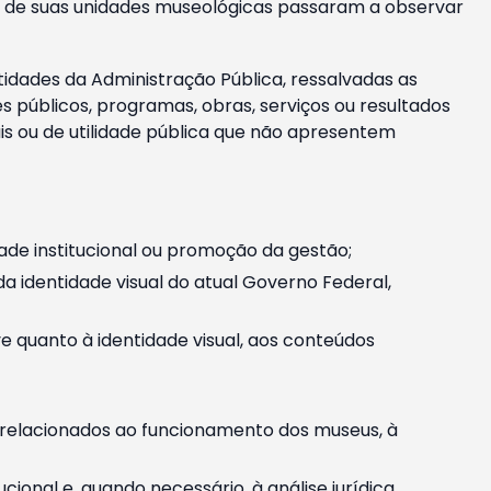
m e de suas unidades museológicas passaram a observar
tidades da Administração Pública, ressalvadas as
públicos, programas, obras, serviços ou resultados
is ou de utilidade pública que não apresentem
ade institucional ou promoção da gestão;
identidade visual do atual Governo Federal,
ive quanto à identidade visual, aos conteúdos
, relacionados ao funcionamento dos museus, à
onal e, quando necessário, à análise jurídica.