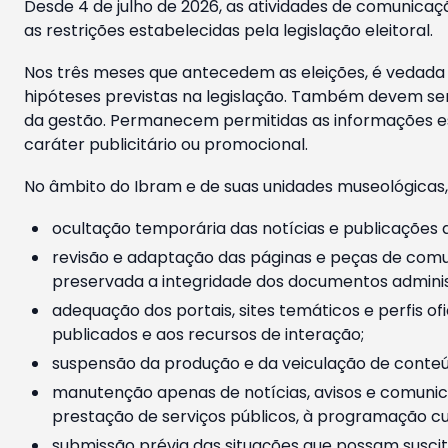
Desde 4 de julho de 2026, as atividades de comunicaçã
as restrições estabelecidas pela legislação eleitoral.
Nos três meses que antecedem as eleições, é vedada a
hipóteses previstas na legislação. Também devem ser
da gestão. Permanecem permitidas as informações est
caráter publicitário ou promocional.
No âmbito do Ibram e de suas unidades museológicas,
ocultação temporária das notícias e publicações a
revisão e adaptação das páginas e peças de comu
preservada a integridade dos documentos administ
adequação dos portais, sites temáticos e perfis ofi
publicados e aos recursos de interação;
suspensão da produção e da veiculação de conteúd
manutenção apenas de notícias, avisos e comunica
prestação de serviços públicos, à programação cul
submissão prévia das situações que possam suscita