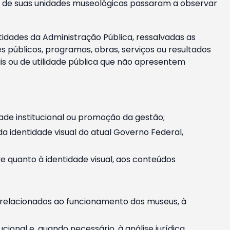
m e de suas unidades museológicas passaram a observar
tidades da Administração Pública, ressalvadas as
públicos, programas, obras, serviços ou resultados
is ou de utilidade pública que não apresentem
ade institucional ou promoção da gestão;
identidade visual do atual Governo Federal,
ive quanto à identidade visual, aos conteúdos
, relacionados ao funcionamento dos museus, à
onal e, quando necessário, à análise jurídica.