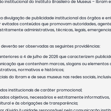
o institucional do Instituto Brasileiro de Museus – Ibra
 divulgação de publicidade institucional dos órgãos e en
 evitados conteúdos que promovam autoridades, agentes 
ritamente administrativas, técnicas, legais, emergencia
 deverão ser observadas as seguintes providências:
nteriores a 4 de julho de 2026 que caracterizem publicid
nicação que contenham marcas, slogans ou elementos da 
rativos, normativos e históricos;
ciais do Ibram e de seus museus nas redes sociais, inclus
os institucionais de caráter promocional;
dos objetivos, necessários e estritamente informativos
tural e às obrigações de transparência;
r dúvida à unidade responsável pela comunicação instituci