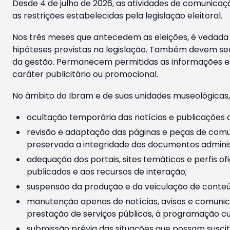
Desde 4 de julho de 2026, as atividades de comunicaçã
as restrições estabelecidas pela legislação eleitoral.
Nos três meses que antecedem as eleições, é vedada a
hipóteses previstas na legislação. Também devem ser
da gestão. Permanecem permitidas as informações est
caráter publicitário ou promocional.
No âmbito do Ibram e de suas unidades museológicas,
ocultação temporária das notícias e publicações a
revisão e adaptação das páginas e peças de comu
preservada a integridade dos documentos administ
adequação dos portais, sites temáticos e perfis ofi
publicados e aos recursos de interação;
suspensão da produção e da veiculação de conteúd
manutenção apenas de notícias, avisos e comunica
prestação de serviços públicos, à programação cul
submissão prévia das situações que possam suscita