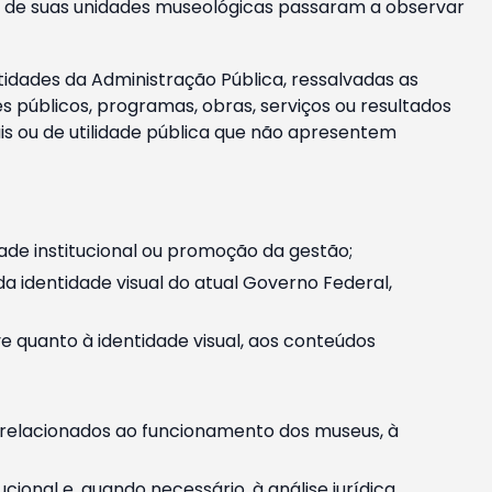
m e de suas unidades museológicas passaram a observar
tidades da Administração Pública, ressalvadas as
públicos, programas, obras, serviços ou resultados
is ou de utilidade pública que não apresentem
ade institucional ou promoção da gestão;
identidade visual do atual Governo Federal,
ive quanto à identidade visual, aos conteúdos
, relacionados ao funcionamento dos museus, à
onal e, quando necessário, à análise jurídica.