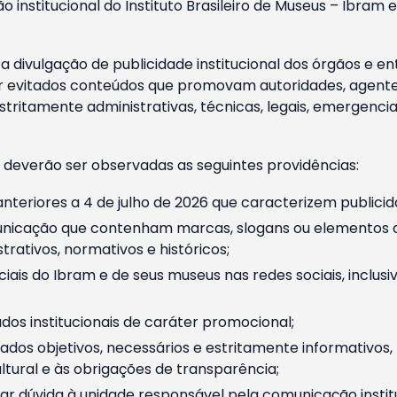
o institucional do Instituto Brasileiro de Museus – Ibra
 divulgação de publicidade institucional dos órgãos e en
 evitados conteúdos que promovam autoridades, agentes 
ritamente administrativas, técnicas, legais, emergencia
 deverão ser observadas as seguintes providências:
nteriores a 4 de julho de 2026 que caracterizem publicid
nicação que contenham marcas, slogans ou elementos da 
rativos, normativos e históricos;
ciais do Ibram e de seus museus nas redes sociais, inclus
os institucionais de caráter promocional;
dos objetivos, necessários e estritamente informativos
tural e às obrigações de transparência;
r dúvida à unidade responsável pela comunicação instituci