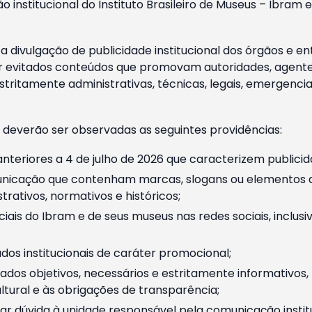
o institucional do Instituto Brasileiro de Museus – Ibra
 divulgação de publicidade institucional dos órgãos e en
 evitados conteúdos que promovam autoridades, agentes 
ritamente administrativas, técnicas, legais, emergencia
 deverão ser observadas as seguintes providências:
nteriores a 4 de julho de 2026 que caracterizem publicid
nicação que contenham marcas, slogans ou elementos da 
rativos, normativos e históricos;
ciais do Ibram e de seus museus nas redes sociais, inclus
os institucionais de caráter promocional;
dos objetivos, necessários e estritamente informativos
tural e às obrigações de transparência;
r dúvida à unidade responsável pela comunicação instituci