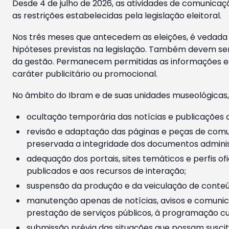
Desde 4 de julho de 2026, as atividades de comunicaçã
as restrições estabelecidas pela legislação eleitoral.
Nos três meses que antecedem as eleições, é vedada a
hipóteses previstas na legislação. Também devem ser
da gestão. Permanecem permitidas as informações est
caráter publicitário ou promocional.
No âmbito do Ibram e de suas unidades museológicas,
ocultação temporária das notícias e publicações a
revisão e adaptação das páginas e peças de comu
preservada a integridade dos documentos administ
adequação dos portais, sites temáticos e perfis ofi
publicados e aos recursos de interação;
suspensão da produção e da veiculação de conteúd
manutenção apenas de notícias, avisos e comunica
prestação de serviços públicos, à programação cul
submissão prévia das situações que possam suscita