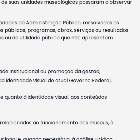
m e de suas unidades museológicas passaram a observar
tidades da Administração Pública, ressalvadas as
públicos, programas, obras, serviços ou resultados
is ou de utilidade pública que não apresentem
ade institucional ou promoção da gestão;
identidade visual do atual Governo Federal,
ive quanto à identidade visual, aos conteúdos
, relacionados ao funcionamento dos museus, à
onal e, quando necessário, à análise jurídica.