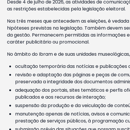
Desde 4 de julho de 2026, as atividades de comunicaçã
as restrições estabelecidas pela legislação eleitoral.
Nos três meses que antecedem as eleições, é vedada a
hipóteses previstas na legislação. Também devem ser
da gestão. Permanecem permitidas as informações est
caráter publicitário ou promocional.
No âmbito do Ibram e de suas unidades museológicas,
ocultação temporária das notícias e publicações a
revisão e adaptação das páginas e peças de comu
preservada a integridade dos documentos administ
adequação dos portais, sites temáticos e perfis ofi
publicados e aos recursos de interação;
suspensão da produção e da veiculação de conteúd
manutenção apenas de notícias, avisos e comunica
prestação de serviços públicos, à programação cul
submissão prévia das situações que possam suscita