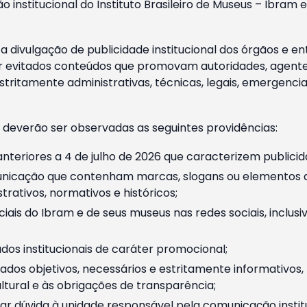
o institucional do Instituto Brasileiro de Museus – Ibra
 divulgação de publicidade institucional dos órgãos e en
 evitados conteúdos que promovam autoridades, agentes 
ritamente administrativas, técnicas, legais, emergencia
 deverão ser observadas as seguintes providências:
nteriores a 4 de julho de 2026 que caracterizem publicid
nicação que contenham marcas, slogans ou elementos da 
rativos, normativos e históricos;
ciais do Ibram e de seus museus nas redes sociais, inclus
os institucionais de caráter promocional;
dos objetivos, necessários e estritamente informativos
tural e às obrigações de transparência;
r dúvida à unidade responsável pela comunicação instituci