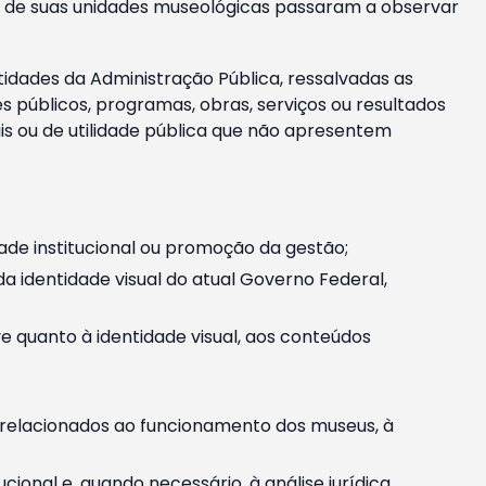
m e de suas unidades museológicas passaram a observar
tidades da Administração Pública, ressalvadas as
públicos, programas, obras, serviços ou resultados
is ou de utilidade pública que não apresentem
ade institucional ou promoção da gestão;
identidade visual do atual Governo Federal,
ive quanto à identidade visual, aos conteúdos
, relacionados ao funcionamento dos museus, à
onal e, quando necessário, à análise jurídica.