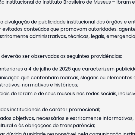
o institucional do Instituto Brasileiro de Museus – Ibra
 divulgação de publicidade institucional dos órgãos e en
 evitados conteúdos que promovam autoridades, agentes 
ritamente administrativas, técnicas, legais, emergencia
 deverão ser observadas as seguintes providências:
nteriores a 4 de julho de 2026 que caracterizem publicid
nicação que contenham marcas, slogans ou elementos da 
rativos, normativos e históricos;
ciais do Ibram e de seus museus nas redes sociais, inclus
os institucionais de caráter promocional;
dos objetivos, necessários e estritamente informativos
tural e às obrigações de transparência;
r dúvida à unidade responsável pela comunicação instituci