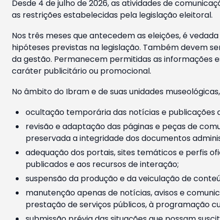
Desde 4 de julho de 2026, as atividades de comunicaçã
as restrições estabelecidas pela legislação eleitoral.
Nos três meses que antecedem as eleições, é vedada a
hipóteses previstas na legislação. Também devem ser
da gestão. Permanecem permitidas as informações est
caráter publicitário ou promocional.
No âmbito do Ibram e de suas unidades museológicas,
ocultação temporária das notícias e publicações a
revisão e adaptação das páginas e peças de comu
preservada a integridade dos documentos administ
adequação dos portais, sites temáticos e perfis ofi
publicados e aos recursos de interação;
suspensão da produção e da veiculação de conteúd
manutenção apenas de notícias, avisos e comunica
prestação de serviços públicos, à programação cul
submissão prévia das situações que possam suscita