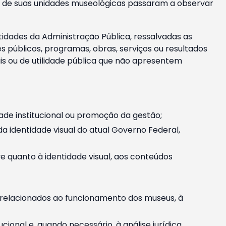
m e de suas unidades museológicas passaram a observar
tidades da Administração Pública, ressalvadas as
públicos, programas, obras, serviços ou resultados
is ou de utilidade pública que não apresentem
ade institucional ou promoção da gestão;
identidade visual do atual Governo Federal,
ive quanto à identidade visual, aos conteúdos
, relacionados ao funcionamento dos museus, à
onal e, quando necessário, à análise jurídica.