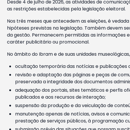
Desde 4 de julho de 2026, as atividades de comunicaçã
as restrições estabelecidas pela legislação eleitoral.
Nos três meses que antecedem as eleições, é vedada a
hipóteses previstas na legislação. Também devem ser
da gestão. Permanecem permitidas as informações est
caráter publicitário ou promocional.
No âmbito do Ibram e de suas unidades museológicas,
ocultação temporária das notícias e publicações a
revisão e adaptação das páginas e peças de comu
preservada a integridade dos documentos administ
adequação dos portais, sites temáticos e perfis ofi
publicados e aos recursos de interação;
suspensão da produção e da veiculação de conteúd
manutenção apenas de notícias, avisos e comunica
prestação de serviços públicos, à programação cul
submissão prévia das situações que possam suscita