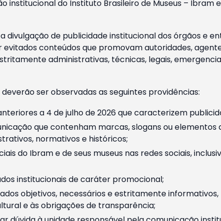
o institucional do Instituto Brasileiro de Museus – Ibra
 divulgação de publicidade institucional dos órgãos e en
 evitados conteúdos que promovam autoridades, agentes 
ritamente administrativas, técnicas, legais, emergencia
 deverão ser observadas as seguintes providências:
nteriores a 4 de julho de 2026 que caracterizem publicid
nicação que contenham marcas, slogans ou elementos da 
rativos, normativos e históricos;
ciais do Ibram e de seus museus nas redes sociais, inclus
os institucionais de caráter promocional;
dos objetivos, necessários e estritamente informativos
tural e às obrigações de transparência;
r dúvida à unidade responsável pela comunicação instituci