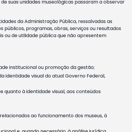
m e de suas unidades museológicas passaram a observar
tidades da Administração Pública, ressalvadas as
públicos, programas, obras, serviços ou resultados
is ou de utilidade pública que não apresentem
ade institucional ou promoção da gestão;
identidade visual do atual Governo Federal,
ive quanto à identidade visual, aos conteúdos
, relacionados ao funcionamento dos museus, à
onal e, quando necessário, à análise jurídica.