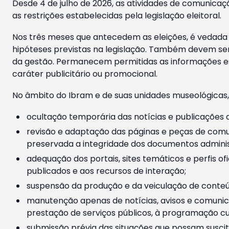
Desde 4 de julho de 2026, as atividades de comunicaçã
as restrições estabelecidas pela legislação eleitoral.
Nos três meses que antecedem as eleições, é vedada a
hipóteses previstas na legislação. Também devem ser
da gestão. Permanecem permitidas as informações est
caráter publicitário ou promocional.
No âmbito do Ibram e de suas unidades museológicas,
ocultação temporária das notícias e publicações a
revisão e adaptação das páginas e peças de comu
preservada a integridade dos documentos administ
adequação dos portais, sites temáticos e perfis ofi
publicados e aos recursos de interação;
suspensão da produção e da veiculação de conteúd
manutenção apenas de notícias, avisos e comunica
prestação de serviços públicos, à programação cul
submissão prévia das situações que possam suscita