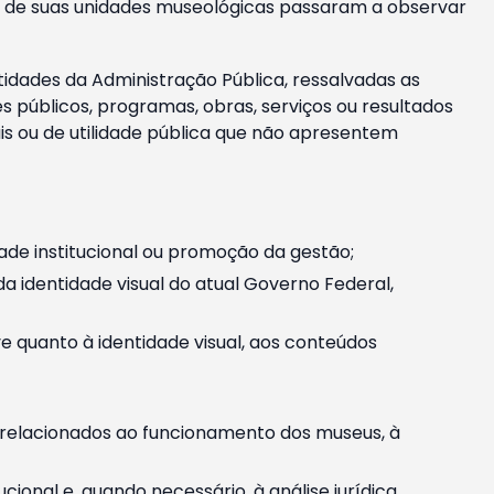
m e de suas unidades museológicas passaram a observar
tidades da Administração Pública, ressalvadas as
públicos, programas, obras, serviços ou resultados
is ou de utilidade pública que não apresentem
ade institucional ou promoção da gestão;
identidade visual do atual Governo Federal,
ive quanto à identidade visual, aos conteúdos
, relacionados ao funcionamento dos museus, à
onal e, quando necessário, à análise jurídica.