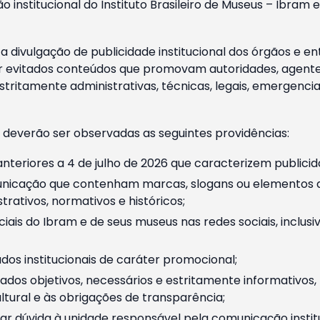
o institucional do Instituto Brasileiro de Museus – Ibra
 divulgação de publicidade institucional dos órgãos e en
 evitados conteúdos que promovam autoridades, agentes 
ritamente administrativas, técnicas, legais, emergencia
 deverão ser observadas as seguintes providências:
nteriores a 4 de julho de 2026 que caracterizem publicid
nicação que contenham marcas, slogans ou elementos da 
rativos, normativos e históricos;
ciais do Ibram e de seus museus nas redes sociais, inclus
os institucionais de caráter promocional;
dos objetivos, necessários e estritamente informativos
tural e às obrigações de transparência;
r dúvida à unidade responsável pela comunicação instituci