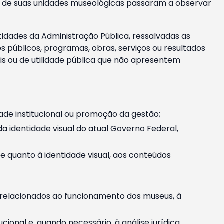
m e de suas unidades museológicas passaram a observar
tidades da Administração Pública, ressalvadas as
públicos, programas, obras, serviços ou resultados
is ou de utilidade pública que não apresentem
ade institucional ou promoção da gestão;
identidade visual do atual Governo Federal,
ive quanto à identidade visual, aos conteúdos
, relacionados ao funcionamento dos museus, à
onal e, quando necessário, à análise jurídica.