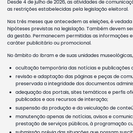
Desde 4 de julho de 2026, as atividades de comunicaçã
as restrições estabelecidas pela legislação eleitoral.
Nos três meses que antecedem as eleições, é vedada a
hipóteses previstas na legislação. Também devem ser
da gestão. Permanecem permitidas as informações est
caráter publicitário ou promocional.
No âmbito do Ibram e de suas unidades museológicas,
ocultação temporária das notícias e publicações a
revisão e adaptação das páginas e peças de comu
preservada a integridade dos documentos administ
adequação dos portais, sites temáticos e perfis ofi
publicados e aos recursos de interação;
suspensão da produção e da veiculação de conteúd
manutenção apenas de notícias, avisos e comunica
prestação de serviços públicos, à programação cul
submissão prévia das situações que possam suscita