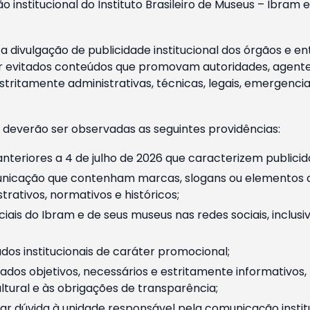
o institucional do Instituto Brasileiro de Museus – Ibra
 divulgação de publicidade institucional dos órgãos e en
 evitados conteúdos que promovam autoridades, agentes 
ritamente administrativas, técnicas, legais, emergencia
 deverão ser observadas as seguintes providências:
nteriores a 4 de julho de 2026 que caracterizem publicid
nicação que contenham marcas, slogans ou elementos da 
rativos, normativos e históricos;
ciais do Ibram e de seus museus nas redes sociais, inclus
os institucionais de caráter promocional;
dos objetivos, necessários e estritamente informativos
tural e às obrigações de transparência;
r dúvida à unidade responsável pela comunicação instituci