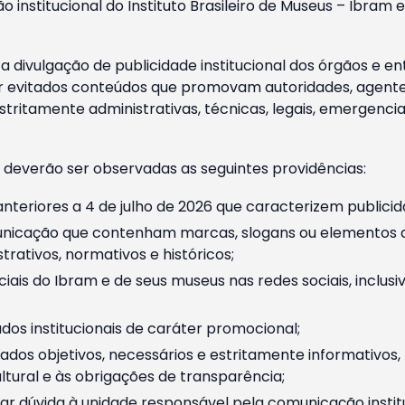
o institucional do Instituto Brasileiro de Museus – Ibra
 divulgação de publicidade institucional dos órgãos e en
 evitados conteúdos que promovam autoridades, agentes 
ritamente administrativas, técnicas, legais, emergencia
 deverão ser observadas as seguintes providências:
nteriores a 4 de julho de 2026 que caracterizem publicid
nicação que contenham marcas, slogans ou elementos da 
rativos, normativos e históricos;
ciais do Ibram e de seus museus nas redes sociais, inclus
os institucionais de caráter promocional;
dos objetivos, necessários e estritamente informativos
tural e às obrigações de transparência;
r dúvida à unidade responsável pela comunicação instituci