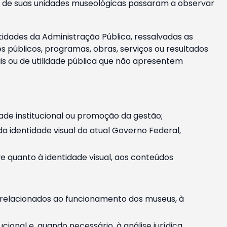
m e de suas unidades museológicas passaram a observar
tidades da Administração Pública, ressalvadas as
públicos, programas, obras, serviços ou resultados
is ou de utilidade pública que não apresentem
ade institucional ou promoção da gestão;
identidade visual do atual Governo Federal,
ive quanto à identidade visual, aos conteúdos
, relacionados ao funcionamento dos museus, à
onal e, quando necessário, à análise jurídica.