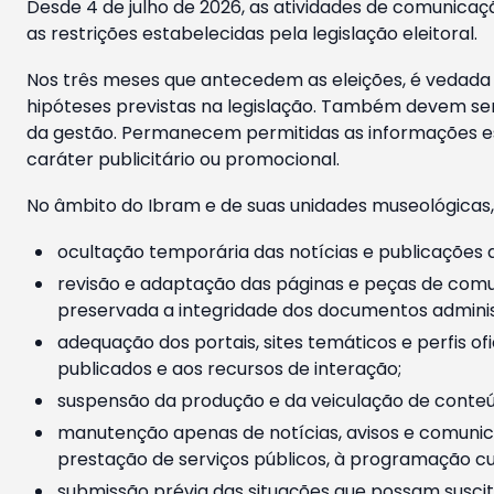
Desde 4 de julho de 2026, as atividades de comunicaçã
as restrições estabelecidas pela legislação eleitoral.
Nos três meses que antecedem as eleições, é vedada a
hipóteses previstas na legislação. Também devem ser
da gestão. Permanecem permitidas as informações est
caráter publicitário ou promocional.
No âmbito do Ibram e de suas unidades museológicas,
ocultação temporária das notícias e publicações a
revisão e adaptação das páginas e peças de comu
preservada a integridade dos documentos administ
adequação dos portais, sites temáticos e perfis ofi
publicados e aos recursos de interação;
suspensão da produção e da veiculação de conteúd
manutenção apenas de notícias, avisos e comunica
prestação de serviços públicos, à programação cul
submissão prévia das situações que possam suscita