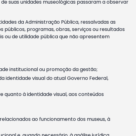
m e de suas unidades museológicas passaram a observar
tidades da Administração Pública, ressalvadas as
públicos, programas, obras, serviços ou resultados
is ou de utilidade pública que não apresentem
ade institucional ou promoção da gestão;
identidade visual do atual Governo Federal,
ive quanto à identidade visual, aos conteúdos
, relacionados ao funcionamento dos museus, à
onal e, quando necessário, à análise jurídica.