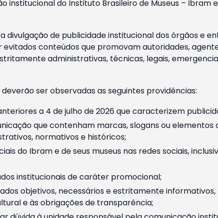
o institucional do Instituto Brasileiro de Museus – Ibra
 divulgação de publicidade institucional dos órgãos e en
 evitados conteúdos que promovam autoridades, agentes 
ritamente administrativas, técnicas, legais, emergencia
 deverão ser observadas as seguintes providências:
nteriores a 4 de julho de 2026 que caracterizem publicid
nicação que contenham marcas, slogans ou elementos da 
rativos, normativos e históricos;
ciais do Ibram e de seus museus nas redes sociais, inclus
os institucionais de caráter promocional;
dos objetivos, necessários e estritamente informativos
tural e às obrigações de transparência;
r dúvida à unidade responsável pela comunicação instituci