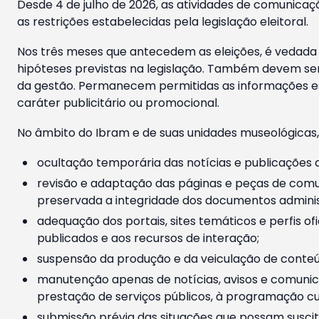
Desde 4 de julho de 2026, as atividades de comunicaçã
as restrições estabelecidas pela legislação eleitoral.
Nos três meses que antecedem as eleições, é vedada a
hipóteses previstas na legislação. Também devem ser
da gestão. Permanecem permitidas as informações est
caráter publicitário ou promocional.
No âmbito do Ibram e de suas unidades museológicas,
ocultação temporária das notícias e publicações a
revisão e adaptação das páginas e peças de comu
preservada a integridade dos documentos administ
adequação dos portais, sites temáticos e perfis ofi
publicados e aos recursos de interação;
suspensão da produção e da veiculação de conteúd
manutenção apenas de notícias, avisos e comunica
prestação de serviços públicos, à programação cul
submissão prévia das situações que possam suscita