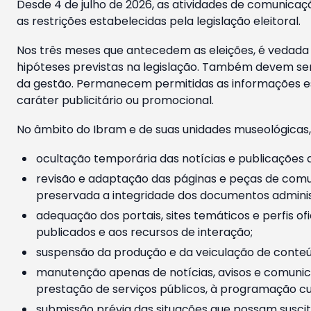
Desde 4 de julho de 2026, as atividades de comunicaçã
as restrições estabelecidas pela legislação eleitoral.
Nos três meses que antecedem as eleições, é vedada a
hipóteses previstas na legislação. Também devem ser
da gestão. Permanecem permitidas as informações est
caráter publicitário ou promocional.
No âmbito do Ibram e de suas unidades museológicas,
ocultação temporária das notícias e publicações a
revisão e adaptação das páginas e peças de comu
preservada a integridade dos documentos administ
adequação dos portais, sites temáticos e perfis ofi
publicados e aos recursos de interação;
suspensão da produção e da veiculação de conteúd
manutenção apenas de notícias, avisos e comunica
prestação de serviços públicos, à programação cul
submissão prévia das situações que possam suscita