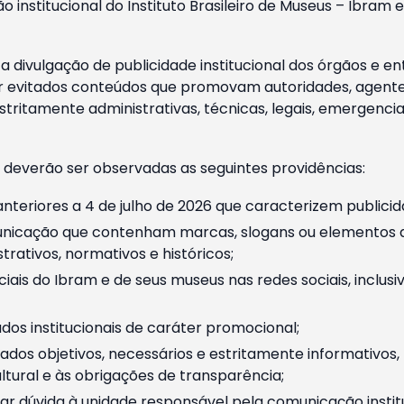
o institucional do Instituto Brasileiro de Museus – Ibra
 divulgação de publicidade institucional dos órgãos e en
 evitados conteúdos que promovam autoridades, agentes 
ritamente administrativas, técnicas, legais, emergencia
 deverão ser observadas as seguintes providências:
nteriores a 4 de julho de 2026 que caracterizem publicid
nicação que contenham marcas, slogans ou elementos da 
rativos, normativos e históricos;
ciais do Ibram e de seus museus nas redes sociais, inclus
os institucionais de caráter promocional;
dos objetivos, necessários e estritamente informativos
tural e às obrigações de transparência;
r dúvida à unidade responsável pela comunicação instituci