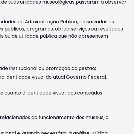
m e de suas unidades museológicas passaram a observar
tidades da Administração Pública, ressalvadas as
públicos, programas, obras, serviços ou resultados
is ou de utilidade pública que não apresentem
ade institucional ou promoção da gestão;
identidade visual do atual Governo Federal,
ive quanto à identidade visual, aos conteúdos
, relacionados ao funcionamento dos museus, à
onal e, quando necessário, à análise jurídica.