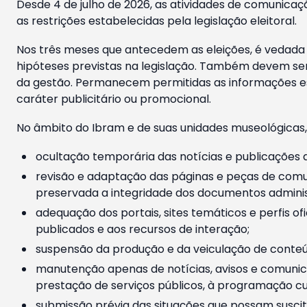
Desde 4 de julho de 2026, as atividades de comunicaçã
as restrições estabelecidas pela legislação eleitoral.
Nos três meses que antecedem as eleições, é vedada a
hipóteses previstas na legislação. Também devem ser
da gestão. Permanecem permitidas as informações est
caráter publicitário ou promocional.
No âmbito do Ibram e de suas unidades museológicas,
ocultação temporária das notícias e publicações a
revisão e adaptação das páginas e peças de comu
preservada a integridade dos documentos administ
adequação dos portais, sites temáticos e perfis ofi
publicados e aos recursos de interação;
suspensão da produção e da veiculação de conteúd
manutenção apenas de notícias, avisos e comunica
prestação de serviços públicos, à programação cul
submissão prévia das situações que possam suscita