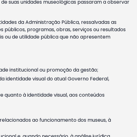
m e de suas unidades museológicas passaram a observar
tidades da Administração Pública, ressalvadas as
públicos, programas, obras, serviços ou resultados
is ou de utilidade pública que não apresentem
ade institucional ou promoção da gestão;
identidade visual do atual Governo Federal,
ive quanto à identidade visual, aos conteúdos
, relacionados ao funcionamento dos museus, à
onal e, quando necessário, à análise jurídica.