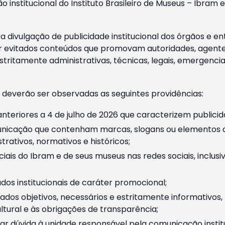
o institucional do Instituto Brasileiro de Museus – Ibra
 divulgação de publicidade institucional dos órgãos e en
 evitados conteúdos que promovam autoridades, agentes 
ritamente administrativas, técnicas, legais, emergencia
 deverão ser observadas as seguintes providências:
nteriores a 4 de julho de 2026 que caracterizem publicid
nicação que contenham marcas, slogans ou elementos da 
rativos, normativos e históricos;
ciais do Ibram e de seus museus nas redes sociais, inclus
os institucionais de caráter promocional;
dos objetivos, necessários e estritamente informativos
tural e às obrigações de transparência;
r dúvida à unidade responsável pela comunicação instituci