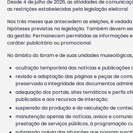
Desde 4 de julho de 2026, as atividades de comunicaçã
as restrições estabelecidas pela legislação eleitoral.
Nos três meses que antecedem as eleições, é vedada a
hipóteses previstas na legislação. Também devem ser
da gestão. Permanecem permitidas as informações est
caráter publicitário ou promocional.
No âmbito do Ibram e de suas unidades museológicas,
ocultação temporária das notícias e publicações a
revisão e adaptação das páginas e peças de comu
preservada a integridade dos documentos administ
adequação dos portais, sites temáticos e perfis ofi
publicados e aos recursos de interação;
suspensão da produção e da veiculação de conteúd
manutenção apenas de notícias, avisos e comunica
prestação de serviços públicos, à programação cul
submissão prévia das situações que possam suscita