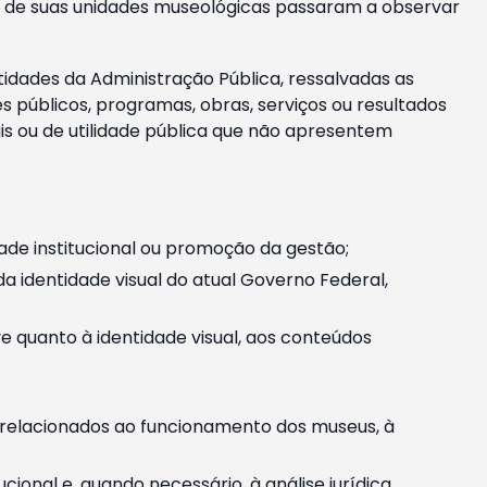
m e de suas unidades museológicas passaram a observar
tidades da Administração Pública, ressalvadas as
públicos, programas, obras, serviços ou resultados
is ou de utilidade pública que não apresentem
ade institucional ou promoção da gestão;
identidade visual do atual Governo Federal,
ive quanto à identidade visual, aos conteúdos
, relacionados ao funcionamento dos museus, à
onal e, quando necessário, à análise jurídica.