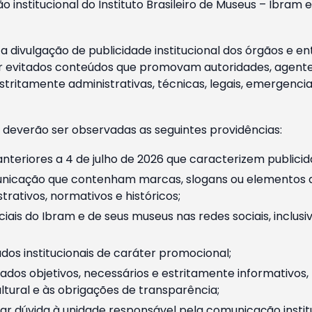
o institucional do Instituto Brasileiro de Museus – Ibra
 divulgação de publicidade institucional dos órgãos e en
 evitados conteúdos que promovam autoridades, agentes 
ritamente administrativas, técnicas, legais, emergencia
 deverão ser observadas as seguintes providências:
nteriores a 4 de julho de 2026 que caracterizem publicid
nicação que contenham marcas, slogans ou elementos da 
rativos, normativos e históricos;
ciais do Ibram e de seus museus nas redes sociais, inclus
os institucionais de caráter promocional;
dos objetivos, necessários e estritamente informativos
tural e às obrigações de transparência;
r dúvida à unidade responsável pela comunicação instituci