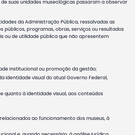
m e de suas unidades museológicas passaram a observar
tidades da Administração Pública, ressalvadas as
públicos, programas, obras, serviços ou resultados
is ou de utilidade pública que não apresentem
ade institucional ou promoção da gestão;
identidade visual do atual Governo Federal,
ive quanto à identidade visual, aos conteúdos
, relacionados ao funcionamento dos museus, à
onal e, quando necessário, à análise jurídica.