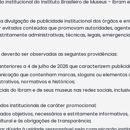
o institucional do Instituto Brasileiro de Museus – Ibra
 divulgação de publicidade institucional dos órgãos e en
 evitados conteúdos que promovam autoridades, agentes 
ritamente administrativas, técnicas, legais, emergencia
 deverão ser observadas as seguintes providências:
nteriores a 4 de julho de 2026 que caracterizem publicid
nicação que contenham marcas, slogans ou elementos da 
rativos, normativos e históricos;
ciais do Ibram e de seus museus nas redes sociais, inclus
os institucionais de caráter promocional;
dos objetivos, necessários e estritamente informativos
tural e às obrigações de transparência;
r dúvida à unidade responsável pela comunicação instituci