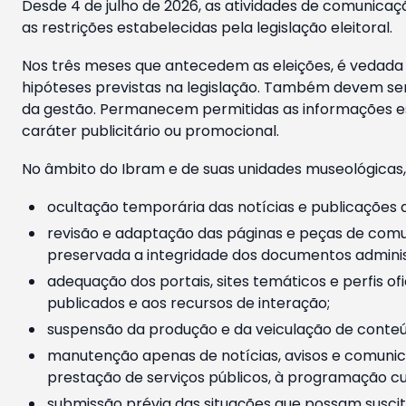
Desde 4 de julho de 2026, as atividades de comunicaçã
as restrições estabelecidas pela legislação eleitoral.
Nos três meses que antecedem as eleições, é vedada a
hipóteses previstas na legislação. Também devem ser
da gestão. Permanecem permitidas as informações est
caráter publicitário ou promocional.
No âmbito do Ibram e de suas unidades museológicas,
ocultação temporária das notícias e publicações a
revisão e adaptação das páginas e peças de comu
preservada a integridade dos documentos administ
adequação dos portais, sites temáticos e perfis ofi
publicados e aos recursos de interação;
suspensão da produção e da veiculação de conteúd
manutenção apenas de notícias, avisos e comunica
prestação de serviços públicos, à programação cul
submissão prévia das situações que possam suscita