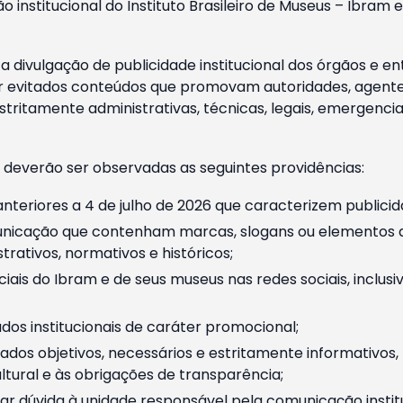
o institucional do Instituto Brasileiro de Museus – Ibra
 divulgação de publicidade institucional dos órgãos e en
 evitados conteúdos que promovam autoridades, agentes 
ritamente administrativas, técnicas, legais, emergencia
 deverão ser observadas as seguintes providências:
nteriores a 4 de julho de 2026 que caracterizem publicid
nicação que contenham marcas, slogans ou elementos da 
rativos, normativos e históricos;
ciais do Ibram e de seus museus nas redes sociais, inclus
os institucionais de caráter promocional;
dos objetivos, necessários e estritamente informativos
tural e às obrigações de transparência;
r dúvida à unidade responsável pela comunicação instituci