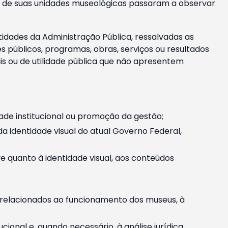
m e de suas unidades museológicas passaram a observar
tidades da Administração Pública, ressalvadas as
públicos, programas, obras, serviços ou resultados
is ou de utilidade pública que não apresentem
ade institucional ou promoção da gestão;
identidade visual do atual Governo Federal,
ive quanto à identidade visual, aos conteúdos
, relacionados ao funcionamento dos museus, à
onal e, quando necessário, à análise jurídica.