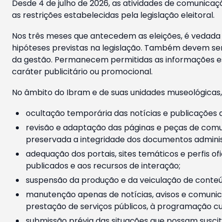
Desde 4 de julho de 2026, as atividades de comunicaçã
as restrições estabelecidas pela legislação eleitoral.
Nos três meses que antecedem as eleições, é vedada a
hipóteses previstas na legislação. Também devem ser
da gestão. Permanecem permitidas as informações est
caráter publicitário ou promocional.
No âmbito do Ibram e de suas unidades museológicas,
ocultação temporária das notícias e publicações a
revisão e adaptação das páginas e peças de comu
preservada a integridade dos documentos administ
adequação dos portais, sites temáticos e perfis ofi
publicados e aos recursos de interação;
suspensão da produção e da veiculação de conteúd
manutenção apenas de notícias, avisos e comunica
prestação de serviços públicos, à programação cul
submissão prévia das situações que possam suscita