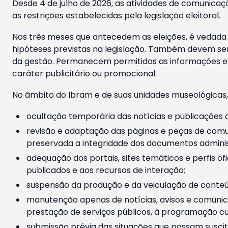
Desde 4 de julho de 2026, as atividades de comunicaçã
as restrições estabelecidas pela legislação eleitoral.
Nos três meses que antecedem as eleições, é vedada a
hipóteses previstas na legislação. Também devem ser
da gestão. Permanecem permitidas as informações est
caráter publicitário ou promocional.
No âmbito do Ibram e de suas unidades museológicas,
ocultação temporária das notícias e publicações a
revisão e adaptação das páginas e peças de comu
preservada a integridade dos documentos administ
adequação dos portais, sites temáticos e perfis ofi
publicados e aos recursos de interação;
suspensão da produção e da veiculação de conteúd
manutenção apenas de notícias, avisos e comunica
prestação de serviços públicos, à programação cul
submissão prévia das situações que possam suscita