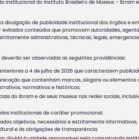
o institucional do Instituto Brasileiro de Museus – Ibra
 divulgação de publicidade institucional dos órgãos e en
 evitados conteúdos que promovam autoridades, agentes 
ritamente administrativas, técnicas, legais, emergencia
 deverão ser observadas as seguintes providências:
nteriores a 4 de julho de 2026 que caracterizem publicid
nicação que contenham marcas, slogans ou elementos da 
rativos, normativos e históricos;
ciais do Ibram e de seus museus nas redes sociais, inclus
os institucionais de caráter promocional;
dos objetivos, necessários e estritamente informativos
tural e às obrigações de transparência;
r dúvida à unidade responsável pela comunicação instituci