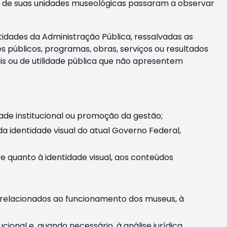
m e de suas unidades museológicas passaram a observar
tidades da Administração Pública, ressalvadas as
públicos, programas, obras, serviços ou resultados
is ou de utilidade pública que não apresentem
ade institucional ou promoção da gestão;
identidade visual do atual Governo Federal,
ive quanto à identidade visual, aos conteúdos
, relacionados ao funcionamento dos museus, à
onal e, quando necessário, à análise jurídica.