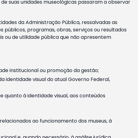
m e de suas unidades museológicas passaram a observar
tidades da Administração Pública, ressalvadas as
públicos, programas, obras, serviços ou resultados
is ou de utilidade pública que não apresentem
ade institucional ou promoção da gestão;
identidade visual do atual Governo Federal,
ive quanto à identidade visual, aos conteúdos
, relacionados ao funcionamento dos museus, à
onal e, quando necessário, à análise jurídica.