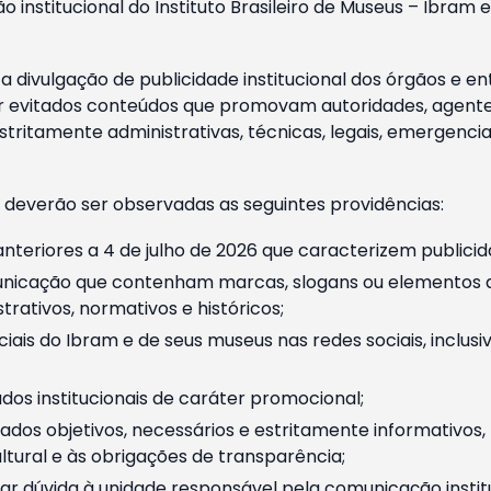
o institucional do Instituto Brasileiro de Museus – Ibra
 divulgação de publicidade institucional dos órgãos e en
 evitados conteúdos que promovam autoridades, agentes 
ritamente administrativas, técnicas, legais, emergencia
 deverão ser observadas as seguintes providências:
nteriores a 4 de julho de 2026 que caracterizem publicid
nicação que contenham marcas, slogans ou elementos da 
rativos, normativos e históricos;
ciais do Ibram e de seus museus nas redes sociais, inclus
os institucionais de caráter promocional;
dos objetivos, necessários e estritamente informativos
tural e às obrigações de transparência;
r dúvida à unidade responsável pela comunicação instituci